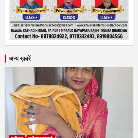
अन्य ख़बरें