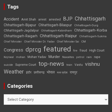
Tags
Chhattisgarh
BJP
Accident
Amit Shah
arrested
arrest
Chhattisgarh-Bijapur
Chhattisgarh-Bilaspur
Chhattisgarh-Durg
Chhattisgarh-Korba
Chhattisgarh-Jagdalpur
Chhattisgarh-Kabirdham
Chhattisgarh-Raipur
Chhattisgarh-Raigarh
Chhattisgarh-Sukma
CM
Chief Minister
Chief Minister Dr. Yadav
Chief Minister Sai
featured
dprcg
Congress
High Court
fire
fraud
Murder
rape
Mohan Yadav
Naxalites
rain
Kejriwal
mohan
petrol
top-news
vishnu
Supreme Court
Vastu
suicide
train
Weather
भोपाल
रायपुर
इंदौर
छत्तीसगढ़
मध्य प्रदेश
Categories
Categories