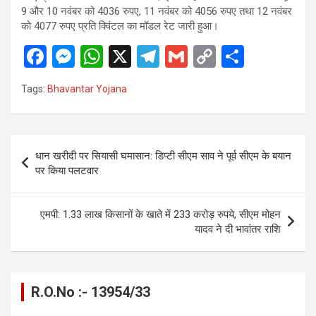
9 और 10 नवंबर को 4036 रुपए, 11 नवंबर को 4056 रुपए तथा 12 नवंबर
को 4077 रुपए प्रति क्विंटल का मॉडल रेट जारी हुआ।
F
M
W
X
T
G
C
S
a
es
h
el
m
o
h
Tags:
Bhavantar Yojana
ce
se
at
e
ail
py
ar
b
n
s
gr
Li
e
o
g
A
a
n
Post
धान खरीदी पर सियासी घमासान: डिप्टी सीएम साव ने पूर्व सीएम के बयान
o
er
p
m
k
navigation
पर किया पलटवार
k
p
एमपी: 1.33 लाख किसानों के खाते में 233 करोड़ रुपये, सीएम मोहन
यादव ने दी भावांतर राशि
R.O.No :- 13954/33