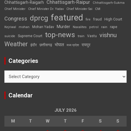
Chhattisgarh-Raipur
Chhattisgarh-Raigarh
Chhattisgarh-Sukma
CM
Chief Minister
Chief Minister Dr. Yadav
Chief Minister Sai
featured
dprcg
Congress
High Court
fire
fraud
Murder
rape
Mohan Yadav
Naxalites
rain
Kejriwal
mohan
petrol
top-news
vishnu
Supreme Court
Vastu
suicide
train
Weather
भोपाल
रायपुर
इंदौर
छत्तीसगढ़
मध्य प्रदेश
Categories
Categories
Calendar
JULY 2026
M
T
W
T
F
S
S