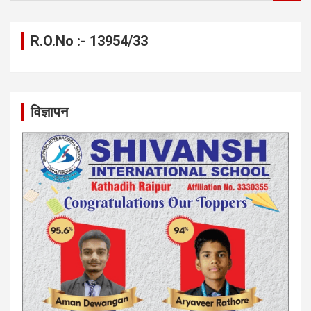
a
r
c
R.O.No :- 13954/33
h
विज्ञापन