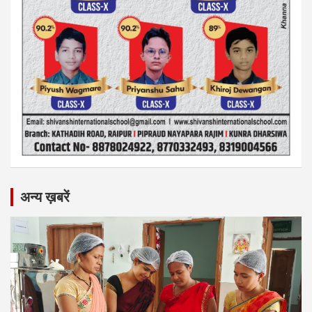
अन्य ख़बरें