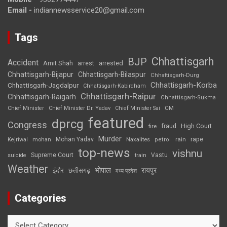
Email -
indiannewsservice20@gmail.com
Tags
Chhattisgarh
BJP
Accident
Amit Shah
arrested
arrest
Chhattisgarh-Bijapur
Chhattisgarh-Bilaspur
Chhattisgarh-Durg
Chhattisgarh-Korba
Chhattisgarh-Jagdalpur
Chhattisgarh-Kabirdham
Chhattisgarh-Raipur
Chhattisgarh-Raigarh
Chhattisgarh-Sukma
CM
Chief Minister
Chief Minister Dr. Yadav
Chief Minister Sai
featured
dprcg
Congress
High Court
fire
fraud
Murder
rape
Mohan Yadav
Naxalites
rain
Kejriwal
mohan
petrol
top-news
vishnu
Supreme Court
Vastu
suicide
train
Weather
भोपाल
रायपुर
इंदौर
छत्तीसगढ़
मध्य प्रदेश
Categories
Categories