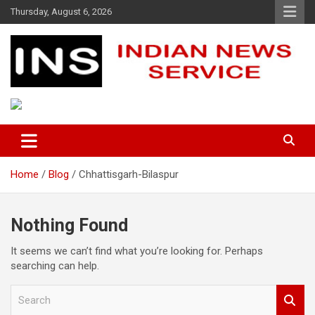
Skip
Thursday, August 6, 2026
to
content
Indian News Service
Indian News Service
Home
Blog
Chhattisgarh-Bilaspur
Nothing Found
It seems we can’t find what you’re looking for. Perhaps
searching can help.
S
e