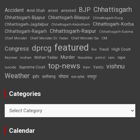
Chhattisgarh
BJP
Accident
Amit Shah
arrested
arrest
Chhattisgarh-Bijapur
Chhattisgarh-Bilaspur
Chhattisgarh-Durg
Chhattisgarh-Korba
Chhattisgarh-Jagdalpur
Chhattisgarh-Kabirdham
Chhattisgarh-Raipur
Chhattisgarh-Raigarh
Chhattisgarh-Sukma
CM
Chief Minister
Chief Minister Dr. Yadav
Chief Minister Sai
featured
dprcg
Congress
High Court
fire
fraud
Murder
rape
Mohan Yadav
Naxalites
rain
Kejriwal
mohan
petrol
top-news
vishnu
Supreme Court
Vastu
suicide
train
Weather
भोपाल
रायपुर
इंदौर
छत्तीसगढ़
मध्य प्रदेश
Categories
Categories
Calendar