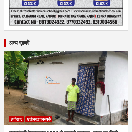
अन्य ख़बरें
छत्तीसगढ़
छत्तीसगढ़ जनसंपर्क