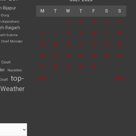
h-Bijapur
M
T
W
T
F
S
S
h-Durg
1
2
3
4
5
rh-Kabirdham
rh-Raigarh
6
7
8
9
10
11
12
garh-Sukma
Chief Minister
13
14
15
16
17
18
19
20
21
22
23
24
25
26
 Court
27
28
29
30
31
der
Naxalites
top-
« Jun
Aug »
Court
Weather