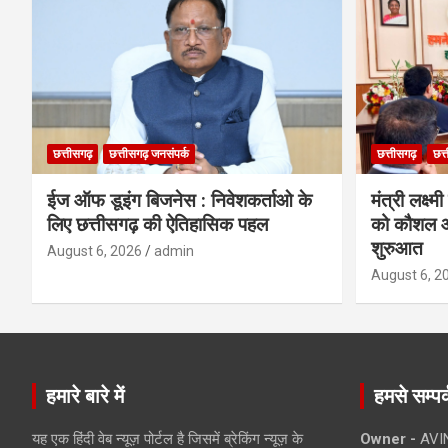
छत्तीसगढ़
छत्तीसगढ़ जनसंपर्क
छत्तीसगढ़
छत्
ईज ऑफ डूइंग बिजनेस : निवेशकर्ताओ के
मंत्री लक्ष्
लिए छत्तीसगढ़ की ऐतिहासिक पहल
को कौशल औ
शुरुआत
August 6, 2026
admin
August 6, 2
हमारे बारे में
हमसे सम्पर्
यह एक हिंदी वेब न्यूज़ पोर्टल है जिसमें ब्रेकिंग न्यूज़ के
Owner -
AVI