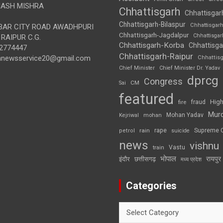
ASH MISHRA
Chhattisgarh
Chhattisgar
Chhattisgarh-Bilaspur
Chhattisgar
AR CITY ROAD AWADHPURI
Chhattisgarh-Jagdalpur
Chhattisga
RAIPUR C.G.
Chhattisgarh-Korba
Chhattisga
2774447
Chhattisgarh-Raipur
annewsservice20@gmail.com
Chhattis
Chief Minister
Chief Minister Dr. Yadav
dprcg
Congress
CM
Sai
featured
High
fire
fraud
Mur
Mohan Yadav
Kejriwal
mohan
rape
Supreme 
rain
petrol
suicide
news
vishnu
Vastu
train
भोपाल
रायपुर
इंदौर
छत्तीसगढ़
मध्य प्रदेश
Categories
Categories