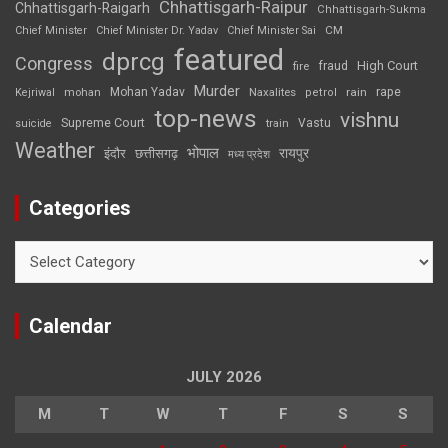
Chhattisgarh-Raipur
Chhattisgarh-Raigarh
Chhattisgarh-Sukma
CM
Chief Minister
Chief Minister Dr. Yadav
Chief Minister Sai
featured
dprcg
Congress
High Court
fire
fraud
Murder
rape
Mohan Yadav
Naxalites
rain
Kejriwal
mohan
petrol
top-news
vishnu
Supreme Court
Vastu
suicide
train
Weather
भोपाल
रायपुर
इंदौर
छत्तीसगढ़
मध्य प्रदेश
Categories
Categories
Calendar
JULY 2026
M
T
W
T
F
S
S