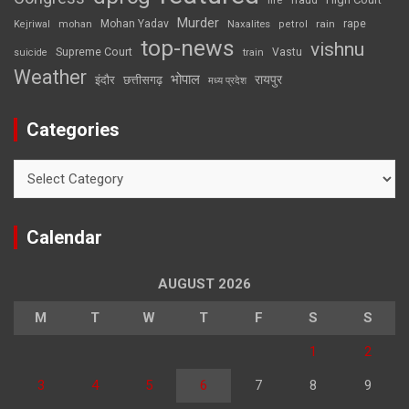
fire
fraud
Murder
rape
Mohan Yadav
Naxalites
rain
Kejriwal
mohan
petrol
top-news
vishnu
Supreme Court
Vastu
suicide
train
Weather
भोपाल
रायपुर
इंदौर
छत्तीसगढ़
मध्य प्रदेश
Categories
Categories
Calendar
AUGUST 2026
M
T
W
T
F
S
S
1
2
3
4
5
6
7
8
9