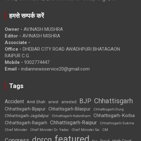
हमसे सम्पर्क करें
Owner -
AVINASH MUSHRA
Editor -
AVINASH MISHRA
Associate -
Office -
DHEBAR CITY ROAD AWADHPURI BHATAGAON
RAIPUR C.G.
Mobile -
9302774447
Email -
indiannewsservice20@gmail.com
Tags
Chhattisgarh
BJP
Accident
Amit Shah
arrested
arrest
Chhattisgarh-Bijapur
Chhattisgarh-Bilaspur
Chhattisgarh-Durg
Chhattisgarh-Korba
Chhattisgarh-Jagdalpur
Chhattisgarh-Kabirdham
Chhattisgarh-Raipur
Chhattisgarh-Raigarh
Chhattisgarh-Sukma
CM
Chief Minister
Chief Minister Dr. Yadav
Chief Minister Sai
featured
dprcg
Congress
High Court