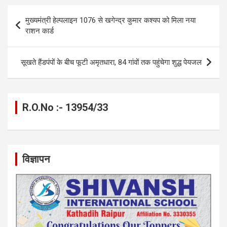
b
n
s
gr
Li
e
Post
मुख्यमंत्री हेल्पलाइन 1076 से खगेन्द्र कुमार कश्यप को मिला नया
o
g
A
a
n
navigation
राशन कार्ड
o
er
p
m
k
k
p
सूखते हैंडपंपों के बीच फूटी अमृतधारा, 84 गांवों तक पहुंचेगा शुद्ध पेयजल
R.O.No :- 13954/33
विज्ञापन