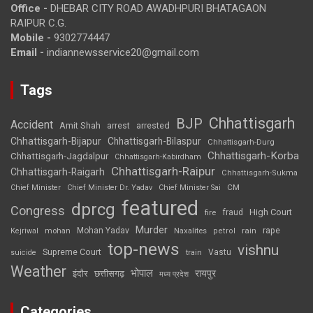
Office -
DHEBAR CITY ROAD AWADHPURI BHATAGAON
RAIPUR C.G.
Mobile -
9302774447
Email -
indiannewsservice20@gmail.com
Tags
Chhattisgarh
BJP
Accident
Amit Shah
arrested
arrest
Chhattisgarh-Bijapur
Chhattisgarh-Bilaspur
Chhattisgarh-Durg
Chhattisgarh-Korba
Chhattisgarh-Jagdalpur
Chhattisgarh-Kabirdham
Chhattisgarh-Raipur
Chhattisgarh-Raigarh
Chhattisgarh-Sukma
CM
Chief Minister
Chief Minister Dr. Yadav
Chief Minister Sai
featured
dprcg
Congress
High Court
fire
fraud
Murder
rape
Mohan Yadav
Naxalites
rain
Kejriwal
mohan
petrol
top-news
vishnu
Supreme Court
Vastu
suicide
train
Weather
भोपाल
रायपुर
इंदौर
छत्तीसगढ़
मध्य प्रदेश
Categories