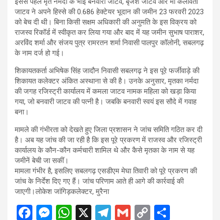
इससे पहले मृत नर्मदा के भाई बनवारी जाटव, बृजेश जाटव और मां कलावती
जाटव ने अपने हिस्से की 0.686 हेक्टेयर भूदान की जमीन 23 फरवरी 2023
को बेच दी थी। बिना किसी सक्षम अधिकारी की अनुमति के इस विक्रय को
राजस्व रिकॉर्ड में स्वीकृत कर लिया गया और बाद में यह जमीन सुभाष पाराशर,
अरविंद शर्मा और संजय पुत्र रामरतन शर्मा निवासी पालपुर कॉलोनी, सबलगढ़
के नाम दर्ज हो गई।
शिकायतकर्ता अभिषेक सिंह जादौन निवासी सबलगढ़ ने इस पूरे फर्जीवाड़े की
शिकायत कलेक्टर अंकित अस्थाना से की है। उनके अनुसार, मृतका नर्मदा
की जगह रजिस्ट्री कार्यालय में कमला जाटव नामक महिला को खड़ा किया
गया, जो बनवारी जाटव की पत्नी है। जबकि बनवारी स्वयं इस सौदे में गवाह
बना।
मामले की गंभीरता को देखते हुए जिला प्रशासन ने जांच समिति गठित कर दी
है। अब यह जांच की जा रही है कि इस पूरे प्रकरण में राजस्व और रजिस्ट्री
कार्यालय के कौन-कौन कर्मचारी शामिल थे और कैसे मृतका के नाम से यह
जमीनें बेची जा सकीं।
मामला गंभीर है, इसलिए सबलगढ़ एसडीएम मेघा तिवारी को पूरे प्रकरण की
जांच के निर्देश दिए गए हैं। जांच परिणाम आते ही आगे की कार्रवाई की
जाएगी।लोकेश जांगिड़कलेक्टर, मुरैना
F
M
W
X
T
G
C
S