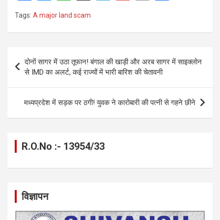
a
es
h
el
m
o
h
Tags:
A major land scam
ce
se
at
e
ail
py
ar
b
n
s
gr
Li
e
o
g
A
a
n
Post
दोनों सागर में उठा तूफान! बंगाल की खाड़ी और अरब सागर में साइक्लोन
o
er
p
m
k
navigation
से IMD का अलर्ट, कई राज्यों में भारी बारिश की चेतावनी
k
p
मध्यप्रदेश में सड़क पर ठगी! युवक ने कारोबारी की पत्नी से गहने छीने
R.O.No :- 13954/33
विज्ञापन