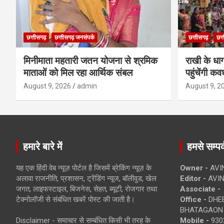
छत्तीसगढ़
छत्तीसगढ़ जनसंपर्क
छत्तीसगढ़
छत्
मिनीमाता महतारी जतन योजना से श्रमिक
राखी के धा
माताओं को मिल रहा आर्थिक संबल
पहुंचेंगी कव
August 9, 2026
admin
August 9, 2
हमारे बारे में
हमसे सम्पर्
यह एक हिंदी वेब न्यूज़ पोर्टल है जिसमें ब्रेकिंग न्यूज़ के
Owner -
AVI
अलावा राजनीति, प्रशासन, ट्रेंडिंग न्यूज, बॉलीवुड, खेल
Editor -
AVIN
जगत, लाइफस्टाइल, बिजनेस, सेहत, ब्यूटी, रोजगार तथा
Associate -
टेक्नोलॉजी से संबंधित खबरें पोस्ट की जाती है।
Office -
DHEB
BHATAGAON 
Disclaimer - समाचार से सम्बंधित किसी भी तरह के
Mobile -
930