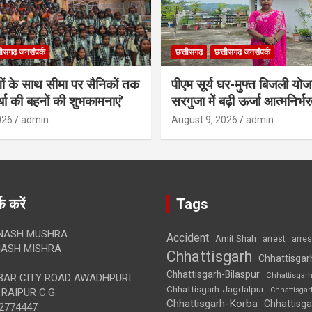
तीसगढ़ जनसंपर्क
छत्तीसगढ़
छत्तीसगढ़ जनसंपर्क
गों के साथ सीमा पर सैनिकों तक
पीएम सूर्य घर-मुफ्त बिजली योज
र्धा की बहनों की शुभकामनाएं’
सरगुजा में बढ़ी ऊर्जा आत्मनिर्भर
026
admin
August 9, 2026
admin
क करें
Tags
NASH MUSHRA
Accident
Amit Shah
arre
arrest
ASH MISHRA
Chhattisgarh
Chhattisgar
Chhattisgarh-Bilaspur
Chhattisgar
AR CITY ROAD AWADHPURI
Chhattisgarh-Jagdalpur
Chhattisga
RAIPUR C.G.
Chhattisgarh-Korba
Chhattisga
2774447