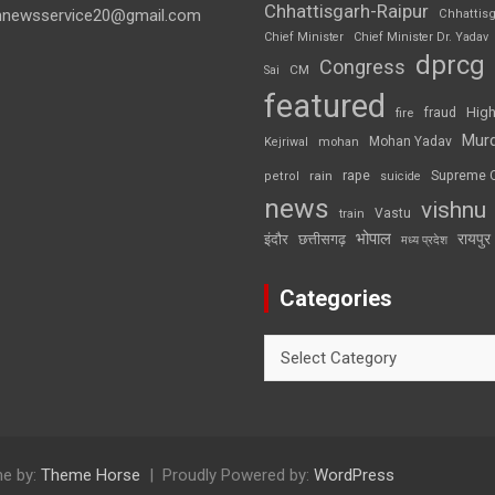
Chhattisgarh-Raipur
annewsservice20@gmail.com
Chhattis
Chief Minister
Chief Minister Dr. Yadav
dprcg
Congress
CM
Sai
featured
High
fire
fraud
Mur
Mohan Yadav
Kejriwal
mohan
rape
Supreme 
rain
petrol
suicide
news
vishnu
Vastu
train
भोपाल
रायपुर
इंदौर
छत्तीसगढ़
मध्य प्रदेश
Categories
Categories
e by:
Theme Horse
Proudly Powered by:
WordPress