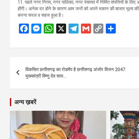
11. पहले नगर निगम, नगर पालिका, नगर पंचायत में निर्मित संपत्तियों के लि
होंगी। अनेक दर होने के कारण आम जनों को अपने मकान की बाजार मूल्य की 
करना सरल व सहज हुआ है।
F
M
W
X
T
G
C
S
a
es
h
el
m
o
h
ce
se
at
e
ail
py
ar
b
n
s
gr
Li
e
Post
o
g
A
a
n
विकसित छत्तीसगढ़ का रोडमैप है छत्तीसगढ़ अंजोर विजन 2047:
navigation
o
er
p
m
k
मुख्यमंत्री विष्णु देव साय….
k
p
अन्य ख़बरें