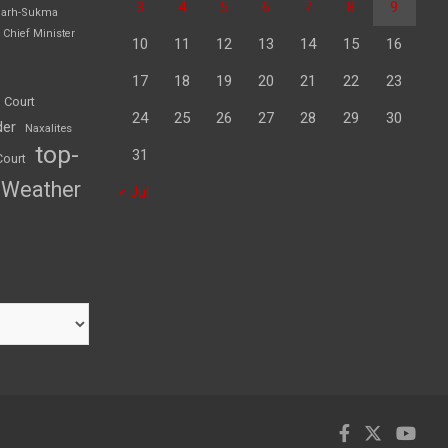
3
4
5
6
7
8
9
garh-Sukma
Chief Minister
10
11
12
13
14
15
16
17
18
19
20
21
22
23
 Court
24
25
26
27
28
29
30
der
Naxalites
top-
31
Court
Weather
« Jul