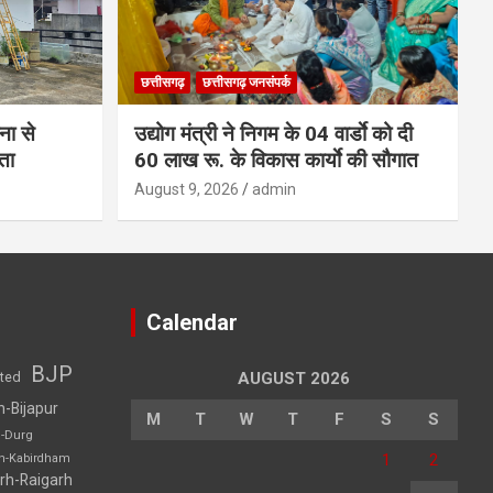
छत्तीसगढ़
छत्तीसगढ़ जनसंपर्क
ना से
उद्योग मंत्री ने निगम के 04 वार्डाे को दी
ता
60 लाख रू. के विकास कार्याे की सौगात
August 9, 2026
admin
Calendar
BJP
sted
AUGUST 2026
h-Bijapur
M
T
W
T
F
S
S
h-Durg
1
2
rh-Kabirdham
rh-Raigarh