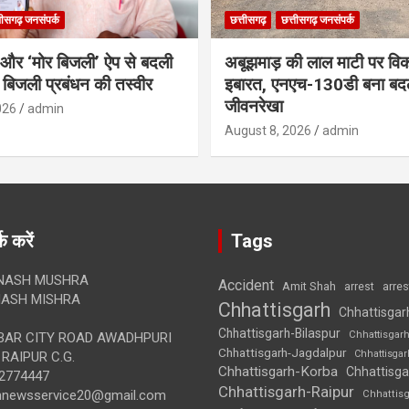
तीसगढ़ जनसंपर्क
छत्तीसगढ़
छत्तीसगढ़ जनसंपर्क
र और ‘मोर बिजली’ ऐप से बदली
अबूझमाड़ की लाल माटी पर वि
ी बिजली प्रबंधन की तस्वीर
इबारत, एनएच-130डी बना बद
जीवनरेखा
026
admin
August 8, 2026
admin
क करें
Tags
NASH MUSHRA
Accident
Amit Shah
arre
arrest
ASH MISHRA
Chhattisgarh
Chhattisgar
Chhattisgarh-Bilaspur
Chhattisgar
AR CITY ROAD AWADHPURI
Chhattisgarh-Jagdalpur
Chhattisga
RAIPUR C.G.
Chhattisgarh-Korba
Chhattisga
2774447
Chhattisgarh-Raipur
annewsservice20@gmail.com
Chhattis