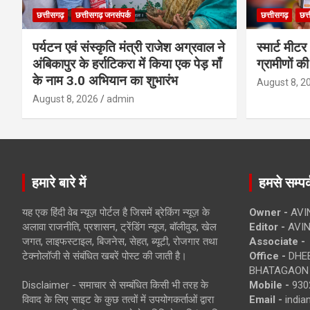
छत्तीसगढ़
छत्तीसगढ़ जनसंपर्क
छत्तीसगढ़
छत्
पर्यटन एवं संस्कृति मंत्री राजेश अग्रवाल ने
स्मार्ट मीट
अंबिकापुर के हर्राटिकरा में किया एक पेड़ माँ
ग्रामीणों क
के नाम 3.0 अभियान का शुभारंभ
August 8, 2
August 8, 2026
admin
हमारे बारे में
हमसे सम्पर्
यह एक हिंदी वेब न्यूज़ पोर्टल है जिसमें ब्रेकिंग न्यूज़ के
Owner -
AVI
अलावा राजनीति, प्रशासन, ट्रेंडिंग न्यूज, बॉलीवुड, खेल
Editor -
AVIN
जगत, लाइफस्टाइल, बिजनेस, सेहत, ब्यूटी, रोजगार तथा
Associate -
टेक्नोलॉजी से संबंधित खबरें पोस्ट की जाती है।
Office -
DHEB
BHATAGAON 
Disclaimer - समाचार से सम्बंधित किसी भी तरह के
Mobile -
930
विवाद के लिए साइट के कुछ तत्वों में उपयोगकर्ताओं द्वारा
Email -
indi