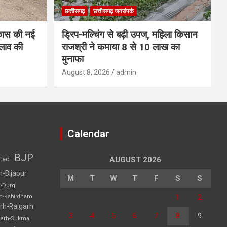
छत्तीसगढ़
छत्तीसगढ़ जनसंपर्क
कास की नई
ड्रिप-मल्चिंग से बढ़ी उपज, महिला किसान
लाव की
राजश्री ने कमाया 8 से 10 लाख का
मुनाफा
August 8, 2026
admin
Calendar
BJP
sted
AUGUST 2026
h-Bijapur
M
T
W
T
F
S
S
h-Durg
1
2
rh-Kabirdham
rh-Raigarh
3
4
5
6
7
8
9
garh-Sukma