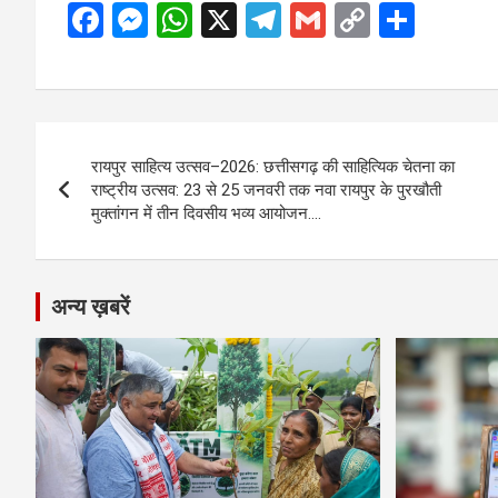
F
M
W
X
T
G
C
S
a
es
h
el
m
o
h
ce
se
at
e
ail
py
ar
b
n
s
gr
Li
e
Post
o
g
A
a
n
रायपुर साहित्य उत्सव–2026: छत्तीसगढ़ की साहित्यिक चेतना का
navigation
o
er
p
m
k
राष्ट्रीय उत्सव: 23 से 25 जनवरी तक नवा रायपुर के पुरखौती
मुक्तांगन में तीन दिवसीय भव्य आयोजन….
k
p
अन्य ख़बरें