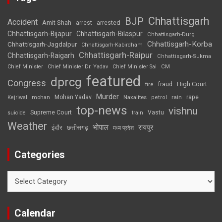
Chhattisgarh
BJP
Accident
Amit Shah
arrested
arrest
Chhattisgarh-Bijapur
Chhattisgarh-Bilaspur
Chhattisgarh-Durg
Chhattisgarh-Korba
Chhattisgarh-Jagdalpur
Chhattisgarh-Kabirdham
Chhattisgarh-Raipur
Chhattisgarh-Raigarh
Chhattisgarh-Sukma
CM
Chief Minister
Chief Minister Dr. Yadav
Chief Minister Sai
featured
dprcg
Congress
High Court
fire
fraud
Murder
rape
Mohan Yadav
Naxalites
rain
Kejriwal
mohan
petrol
top-news
vishnu
Supreme Court
Vastu
suicide
train
Weather
भोपाल
रायपुर
इंदौर
छत्तीसगढ़
मध्य प्रदेश
Categories
Categories
Calendar