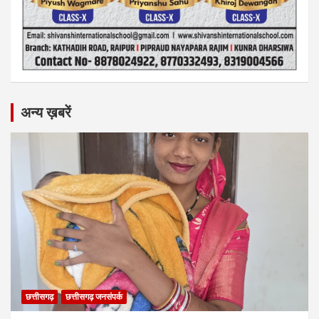
अन्य ख़बरें
छत्तीसगढ़
छत्तीसगढ़ जनसंपर्क