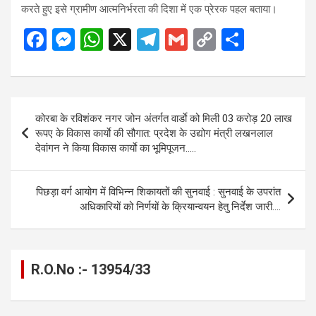
करते हुए इसे ग्रामीण आत्मनिर्भरता की दिशा में एक प्रेरक पहल बताया।
F
M
W
X
T
G
C
S
a
es
h
el
m
o
h
ce
se
at
e
ail
py
ar
b
n
s
gr
Li
e
Post
कोरबा के रविशंकर नगर जोन अंतर्गत वार्डाे को मिली 03 करोड़ 20 लाख
o
g
A
a
n
navigation
रूपए के विकास कार्याे की सौगात: प्रदेश के उद्योग मंत्री लखनलाल
o
er
p
m
k
देवांगन ने किया विकास कार्याे का भूमिपूजन…..
k
p
पिछड़ा वर्ग आयोग में विभिन्न शिकायतों की सुनवाई : सुनवाई के उपरांत
अधिकारियों को निर्णयों के क्रियान्वयन हेतु निर्देश जारी….
R.O.No :- 13954/33