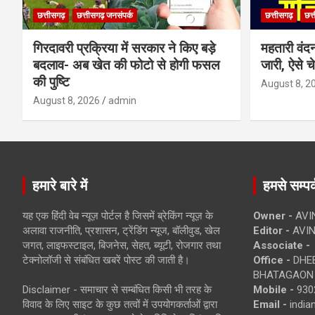
छत्तीसगढ़
छत्तीसगढ़ जनसंपर्क
छत्तीसगढ़
छत्
गिरदावरी प्रक्रिया में सरकार ने किए बड़े
महतारी वंद
बदलाव- अब खेत की फोटो से होगी फसल
जारी, ऐसे च
की पुष्टि
August 8, 2
August 8, 2026
admin
हमारे बारे में
हमसे सम्पर्
यह एक हिंदी वेब न्यूज़ पोर्टल है जिसमें ब्रेकिंग न्यूज़ के
Owner -
AVI
अलावा राजनीति, प्रशासन, ट्रेंडिंग न्यूज, बॉलीवुड, खेल
Editor -
AVIN
जगत, लाइफस्टाइल, बिजनेस, सेहत, ब्यूटी, रोजगार तथा
Associate -
टेक्नोलॉजी से संबंधित खबरें पोस्ट की जाती है।
Office -
DHEB
BHATAGAON 
Disclaimer - समाचार से सम्बंधित किसी भी तरह के
Mobile -
930
विवाद के लिए साइट के कुछ तत्वों में उपयोगकर्ताओं द्वारा
Email -
indi