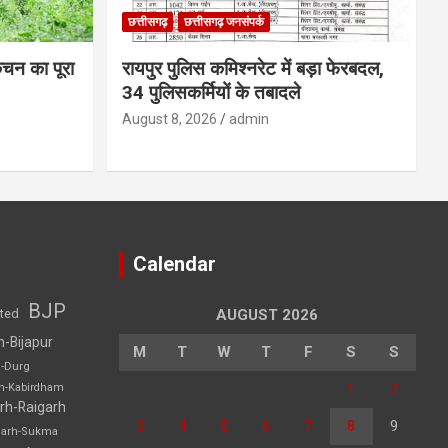
छत्तीसगढ़
छत्तीसगढ़ जनसंपर्क
िचन का पूरा
रायपुर पुलिस कमिश्नरेट में बड़ा फेरबदल,
34 पुलिसकर्मियों के तबादले
August 8, 2026
admin
Calendar
BJP
sted
AUGUST 2026
h-Bijapur
M
T
W
T
F
S
S
h-Durg
1
2
rh-Kabirdham
rh-Raigarh
3
4
5
6
7
8
9
garh-Sukma