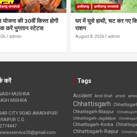
तीसगढ़ जनसंपर्क
छत्तीसगढ़
छत्तीसगढ़ जनसंपर्क
न योजना की 30वीं किस्त होगी
घर में घुसे हाथी, चट कर गए क
ेक करें भुगतान स्टेटस
राशन
026
admin
August 8, 2026
admin
क करें
Tags
NASH MUSHRA
Accident
Amit Shah
arre
arrest
ASH MISHRA
Chhattisgarh
Chhattisgar
Chhattisgarh-Bilaspur
Chhattisgar
AR CITY ROAD AWADHPURI
Chhattisgarh-Jagdalpur
Chhattisga
RAIPUR C.G.
Chhattisgarh-Korba
Chhattisga
2774447
Chhattisgarh-Raipur
annewsservice20@gmail.com
Chhattis