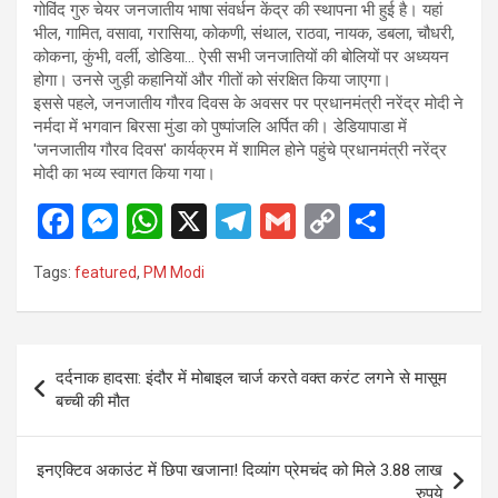
गोविंद गुरु चेयर जनजातीय भाषा संवर्धन केंद्र की स्थापना भी हुई है। यहां
भील, गामित, वसावा, गरासिया, कोकणी, संथाल, राठवा, नायक, डबला, चौधरी,
कोकना, कुंभी, वर्ली, डोडिया… ऐसी सभी जनजातियों की बोलियों पर अध्ययन
होगा। उनसे जुड़ी कहानियों और गीतों को संरक्षित किया जाएगा।
इससे पहले, जनजातीय गौरव दिवस के अवसर पर प्रधानमंत्री नरेंद्र मोदी ने
नर्मदा में भगवान बिरसा मुंडा को पुष्पांजलि अर्पित की। डेडियापाडा में
'जनजातीय गौरव दिवस' कार्यक्रम में शामिल होने पहुंचे प्रधानमंत्री नरेंद्र
मोदी का भव्य स्वागत किया गया।
F
M
W
X
T
G
C
S
a
es
h
el
m
o
h
Tags:
featured
,
PM Modi
ce
se
at
e
ail
py
ar
b
n
s
gr
Li
e
o
g
A
a
n
Post
दर्दनाक हादसा: इंदौर में मोबाइल चार्ज करते वक्त करंट लगने से मासूम
o
er
p
m
k
navigation
बच्ची की मौत
k
p
इनएक्टिव अकाउंट में छिपा खजाना! दिव्यांग प्रेमचंद को मिले 3.88 लाख
रुपये