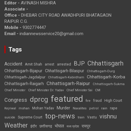
Editor -
AVINASH MISHRA
Associate -
Office -
DHEBAR CITY ROAD AWADHPURI BHATAGAON
RAIPUR C.G.
Mobile -
9302774447
Email -
indiannewsservice20@gmail.com
Tags
Chhattisgarh
BJP
Accident
Amit Shah
arrested
arrest
Chhattisgarh-Bijapur
Chhattisgarh-Bilaspur
Chhattisgarh-Durg
Chhattisgarh-Korba
Chhattisgarh-Jagdalpur
Chhattisgarh-Kabirdham
Chhattisgarh-Raipur
Chhattisgarh-Raigarh
Chhattisgarh-Sukma
CM
Chief Minister
Chief Minister Dr. Yadav
Chief Minister Sai
featured
dprcg
Congress
High Court
fire
fraud
Murder
rape
Mohan Yadav
Naxalites
rain
Kejriwal
mohan
petrol
top-news
vishnu
Supreme Court
Vastu
suicide
train
Weather
भोपाल
रायपुर
इंदौर
छत्तीसगढ़
मध्य प्रदेश