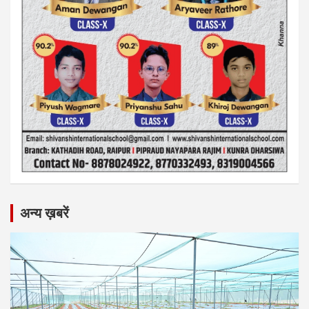
अन्य ख़बरें