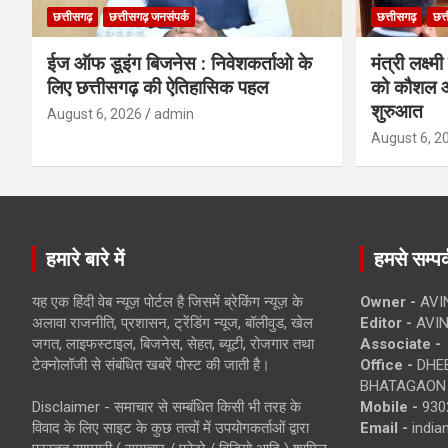
छत्तीसगढ़
छत्तीसगढ़ जनसंपर्क
छत्तीसगढ़
छत्
ईज ऑफ डूइंग बिजनेस : निवेशकर्ताओ के
मंत्री लक्ष्
लिए छत्तीसगढ़ की ऐतिहासिक पहल
को कौशल औ
शुरुआत
August 6, 2026
admin
August 6, 2
हमारे बारे में
हमसे सम्पर्
यह एक हिंदी वेब न्यूज़ पोर्टल है जिसमें ब्रेकिंग न्यूज़ के
Owner -
AVI
अलावा राजनीति, प्रशासन, ट्रेंडिंग न्यूज, बॉलीवुड, खेल
Editor -
AVIN
जगत, लाइफस्टाइल, बिजनेस, सेहत, ब्यूटी, रोजगार तथा
Associate -
टेक्नोलॉजी से संबंधित खबरें पोस्ट की जाती है।
Office -
DHEB
BHATAGAON 
Disclaimer - समाचार से सम्बंधित किसी भी तरह के
Mobile -
930
विवाद के लिए साइट के कुछ तत्वों में उपयोगकर्ताओं द्वारा
Email -
indi