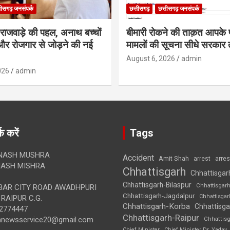
तीसगढ़ जनसंपर्क
छत्तीसगढ़
छत्तीसगढ़ जनसंपर्क
मी राजवाड़े की पहल, अनाथ बच्चों
बीमारी रोकने की ताक़त आपके प
र रोजगार से जोड़ने की नई
मामलों की सूचना सीधे सरकार त
August 6, 2026
admin
026
admin
क करें
Tags
NASH MUSHRA
Accident
Amit Shah
arre
arrest
ASH MISHRA
Chhattisgarh
Chhattisgar
Chhattisgarh-Bilaspur
Chhattisgar
AR CITY ROAD AWADHPURI
Chhattisgarh-Jagdalpur
Chhattisga
RAIPUR C.G.
Chhattisgarh-Korba
Chhattisga
2774447
Chhattisgarh-Raipur
annewsservice20@gmail.com
Chhattis
Chief Minister
Chief Minister Dr. Yadav