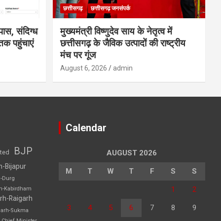
छत्तीसगढ़
छत्तीसगढ़ जनसंपर्क
ास, संदिग्ध
मुख्यमंत्री विष्णुदेव साय के नेतृत्व में
क पहुंचाएं
छत्तीसगढ़ के जैविक उत्पादों की राष्ट्रीय
मंच पर गूंज
August 6, 2026
admin
Calendar
BJP
sted
AUGUST 2026
h-Bijapur
M
T
W
T
F
S
S
h-Durg
1
2
rh-Kabirdham
rh-Raigarh
3
4
5
6
7
8
9
garh-Sukma
Chief Minister