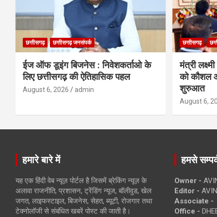
छत्तीसगढ़
छत्तीसगढ़ जनसंपर्क
छत्तीसगढ़
छत्
ईज ऑफ डूइंग बिजनेस : निवेशकर्ताओ के
मंत्री लक्ष्
लिए छत्तीसगढ़ की ऐतिहासिक पहल
को कौशल औ
शुरुआत
August 6, 2026
admin
August 6, 2
हमारे बारे में
हमसे सम्पर्
यह एक हिंदी वेब न्यूज़ पोर्टल है जिसमें ब्रेकिंग न्यूज़ के
Owner -
AVI
अलावा राजनीति, प्रशासन, ट्रेंडिंग न्यूज, बॉलीवुड, खेल
Editor -
AVIN
जगत, लाइफस्टाइल, बिजनेस, सेहत, ब्यूटी, रोजगार तथा
Associate -
टेक्नोलॉजी से संबंधित खबरें पोस्ट की जाती है।
Office -
DHEB