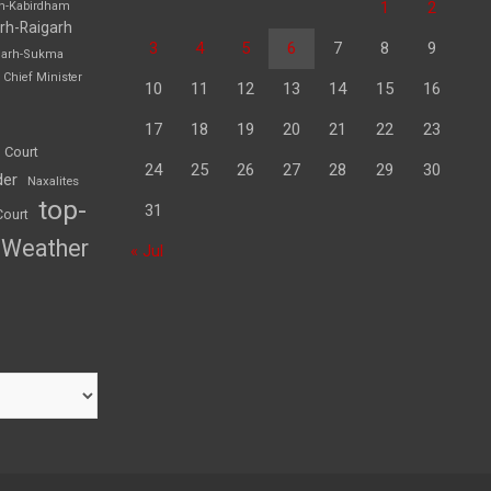
1
2
rh-Kabirdham
rh-Raigarh
3
4
5
6
7
8
9
garh-Sukma
Chief Minister
10
11
12
13
14
15
16
17
18
19
20
21
22
23
 Court
24
25
26
27
28
29
30
der
Naxalites
top-
31
Court
Weather
« Jul