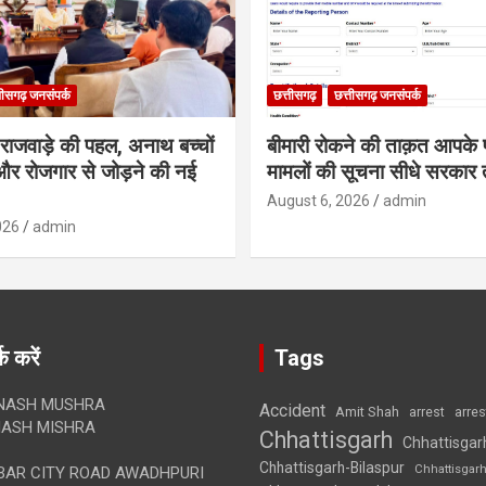
तीसगढ़ जनसंपर्क
छत्तीसगढ़
छत्तीसगढ़ जनसंपर्क
मी राजवाड़े की पहल, अनाथ बच्चों
बीमारी रोकने की ताक़त आपके प
र रोजगार से जोड़ने की नई
मामलों की सूचना सीधे सरकार त
August 6, 2026
admin
026
admin
क करें
Tags
NASH MUSHRA
Accident
Amit Shah
arre
arrest
ASH MISHRA
Chhattisgarh
Chhattisgar
Chhattisgarh-Bilaspur
Chhattisgar
AR CITY ROAD AWADHPURI