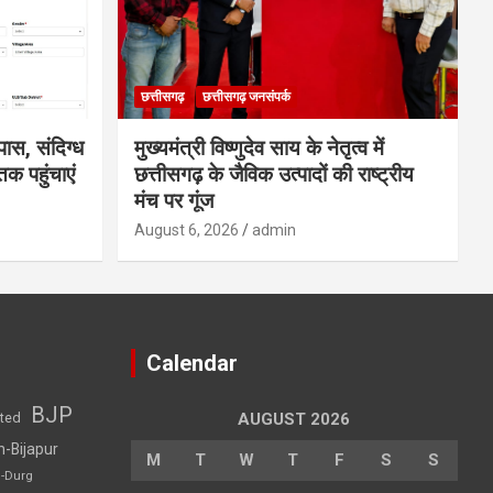
छत्तीसगढ़
छत्तीसगढ़ जनसंपर्क
ास, संदिग्ध
मुख्यमंत्री विष्णुदेव साय के नेतृत्व में
क पहुंचाएं
छत्तीसगढ़ के जैविक उत्पादों की राष्ट्रीय
मंच पर गूंज
August 6, 2026
admin
Calendar
BJP
sted
AUGUST 2026
h-Bijapur
M
T
W
T
F
S
S
h-Durg