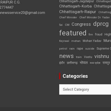
Chhattisgarh-Jagdalpur
Chhattisga
RAIPUR C.G.
Chhattisgarh-Korba
Chhattisga
2774447
Chhattisgarh-Raipur
annewsservice20@gmail.com
Chhattis
Chief Minister
Chief Minister Dr. Yadav
dprcg
Congress
CM
Sai
featured
High
fire
fraud
Mur
Mohan Yadav
Kejriwal
mohan
rape
Supreme 
rain
petrol
suicide
news
vishnu
Vastu
train
भोपाल
रायपुर
इंदौर
छत्तीसगढ़
मध्य प्रदेश
Categories
Categories