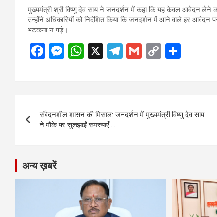
मुख्यमंत्री श्री विष्णु देव साय ने जनदर्शन में कहा कि यह केवल आवेदन लेन
उन्होंने अधिकारियों को निर्देशित किया कि जनदर्शन में आने वाले हर आवेदन 
भटकना न पड़े।
F
M
W
X
T
G
C
S
a
es
h
el
m
o
h
ce
se
at
e
ail
py
ar
b
n
s
gr
Li
e
Post
o
g
A
a
n
संवेदनशील शासन की मिसाल: जनदर्शन में मुख्यमंत्री विष्णु देव साय
navigation
o
er
p
m
k
ने मौके पर सुलझाईं समस्याएँ…..
k
p
अन्य ख़बरें