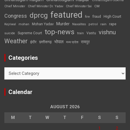
Chhattisgarh-Sukma
CM
Chief Minister
Chief Minister Dr. Yadav
Chief Minister Sai
featured
dprcg
Congress
High Court
fire
fraud
Murder
rape
Mohan Yadav
Naxalites
rain
Kejriwal
mohan
petrol
top-news
vishnu
Supreme Court
Vastu
suicide
train
Weather
भोपाल
रायपुर
इंदौर
छत्तीसगढ़
मध्य प्रदेश
Categories
Categories
Calendar
AUGUST 2026
M
T
W
T
F
S
S
1
2