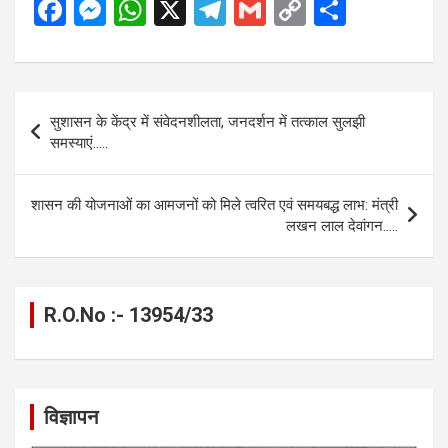
F
M
W
X
T
G
C
S
a
es
h
el
m
o
h
ce
se
at
e
ail
py
ar
b
n
s
gr
Li
e
Post
सुशासन के केंद्र में संवेदनशीलता, जनदर्शन में तत्काल सुलझी
o
g
A
a
n
navigation
समस्याएं…..
o
er
p
m
k
k
p
शासन की योजनाओं का आमजनों को मिले त्वरित एवं समयबद्ध लाभ: मंत्री
लखन लाल देवांगन…..
R.O.No :- 13954/33
विज्ञापन