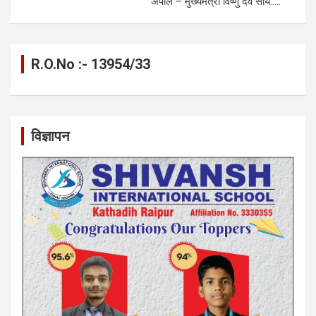
अपील – मुख्यमंत्री विष्णु देव साय…..
R.O.No :- 13954/33
विज्ञापन