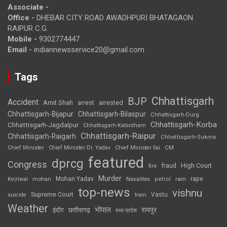
Associate -
Office -
DHEBAR CITY ROAD AWADHPURI BHATAGAON
RAIPUR C.G.
Mobile -
9302774447
Email -
indiannewsservice20@gmail.com
Tags
Chhattisgarh
BJP
Accident
Amit Shah
arrested
arrest
Chhattisgarh-Bijapur
Chhattisgarh-Bilaspur
Chhattisgarh-Durg
Chhattisgarh-Korba
Chhattisgarh-Jagdalpur
Chhattisgarh-Kabirdham
Chhattisgarh-Raipur
Chhattisgarh-Raigarh
Chhattisgarh-Sukma
CM
Chief Minister
Chief Minister Dr. Yadav
Chief Minister Sai
featured
dprcg
Congress
High Court
fire
fraud
Murder
rape
Mohan Yadav
Naxalites
rain
Kejriwal
mohan
petrol
top-news
vishnu
Supreme Court
Vastu
suicide
train
Weather
भोपाल
रायपुर
इंदौर
छत्तीसगढ़
मध्य प्रदेश