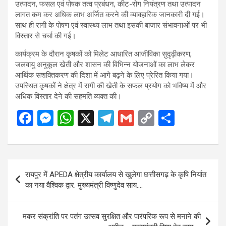
उत्पादन, फसल एवं पोषक तत्व प्रबंधन, कीट-रोग नियंत्रण तथा उत्पादन
लागत कम कर अधिक लाभ अर्जित करने की व्यावहारिक जानकारी दी गई।
साथ ही रागी के पोषण एवं स्वास्थ्य लाभ तथा इसकी बाजार संभावनाओं पर भी
विस्तार से चर्चा की गई।
कार्यक्रम के दौरान कृषकों को मिलेट आधारित आजीविका सुदृढ़ीकरण,
जलवायु अनुकूल खेती और शासन की विभिन्न योजनाओं का लाभ लेकर
आर्थिक सशक्तिकरण की दिशा में आगे बढ़ने के लिए प्रेरित किया गया।
उपस्थित कृषकों ने क्षेत्र में रागी की खेती के सफल प्रयोग को भविष्य में और
अधिक विस्तार देने की सहमति व्यक्त की।
F
M
W
X
T
G
C
S
a
es
h
el
m
o
h
ce
se
at
e
ail
py
ar
b
n
s
gr
Li
e
Post
रायपुर में APEDA क्षेत्रीय कार्यालय से खुलेगा छत्तीसगढ़ के कृषि निर्यात
o
g
A
a
n
navigation
का नया वैश्विक द्वार: मुख्यमंत्री विष्णुदेव साय….
o
er
p
m
k
k
p
मकर संक्रांति पर पतंग उत्सव सुरक्षित और पारंपरिक रूप से मनाने की