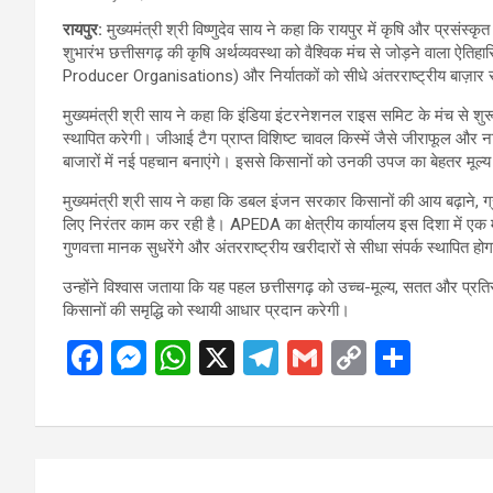
रायपुर:
मुख्यमंत्री श्री विष्णुदेव साय ने कहा कि रायपुर में कृषि और प्रसंस्
शुभारंभ छत्तीसगढ़ की कृषि अर्थव्यवस्था को वैश्विक मंच से जोड़ने वाला ऐ
Producer Organisations) और निर्यातकों को सीधे अंतरराष्ट्रीय बाज़ार स
मुख्यमंत्री श्री साय ने कहा कि इंडिया इंटरनेशनल राइस समिट के मंच से शुरू
स्थापित करेगी। जीआई टैग प्राप्त विशिष्ट चावल किस्में जैसे जीराफूल और नाग
बाजारों में नई पहचान बनाएंगे। इससे किसानों को उनकी उपज का बेहतर मूल्य 
मुख्यमंत्री श्री साय ने कहा कि डबल इंजन सरकार किसानों की आय बढ़ाने, 
लिए निरंतर काम कर रही है। APEDA का क्षेत्रीय कार्यालय इस दिशा में एक म
गुणवत्ता मानक सुधरेंगे और अंतरराष्ट्रीय खरीदारों से सीधा संपर्क स्थापित हो
उन्होंने विश्वास जताया कि यह पहल छत्तीसगढ़ को उच्च-मूल्य, सतत और प्रतिस्पर्धी
किसानों की समृद्धि को स्थायी आधार प्रदान करेगी।
F
M
W
X
T
G
C
S
a
es
h
el
m
o
h
ce
se
at
e
ail
py
ar
b
n
s
gr
Li
e
Post