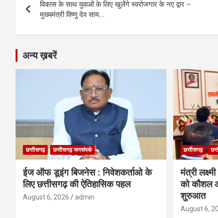
o
g
A
a
n
विकास के साथ युवाओं के लिए खुलेंगे स्वरोजगार के नए द्वार –
navigation
o
er
p
m
k
मुख्यमंत्री विष्णु देव साय….
k
p
अन्य ख़बरें
छत्तीसगढ़
छत्तीसगढ़ जनसंपर्क
छत्तीसगढ़
छत्
ईज ऑफ डूइंग बिजनेस : निवेशकर्ताओ के
मंत्री लक्ष्
लिए छत्तीसगढ़ की ऐतिहासिक पहल
को कौशल औ
शुरुआत
August 6, 2026
admin
August 6, 2