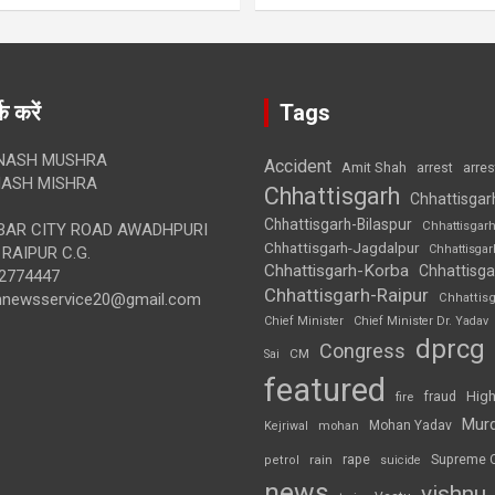
क करें
Tags
NASH MUSHRA
Accident
Amit Shah
arre
arrest
ASH MISHRA
Chhattisgarh
Chhattisgar
Chhattisgarh-Bilaspur
Chhattisgar
AR CITY ROAD AWADHPURI
Chhattisgarh-Jagdalpur
Chhattisga
RAIPUR C.G.
Chhattisgarh-Korba
Chhattisga
2774447
Chhattisgarh-Raipur
annewsservice20@gmail.com
Chhattis
Chief Minister
Chief Minister Dr. Yadav
dprcg
Congress
CM
Sai
featured
High
fire
fraud
Mur
Mohan Yadav
Kejriwal
mohan
rape
Supreme 
rain
petrol
suicide
news
vishnu