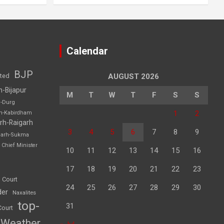
Calendar
BJP
sted
AUGUST 2026
h-Bijapur
M
T
W
T
F
S
S
h-Durg
1
2
rh-Kabirdham
rh-Raigarh
3
4
5
6
7
8
9
garh-Sukma
Chief Minister
10
11
12
13
14
15
16
17
18
19
20
21
22
23
 Court
24
25
26
27
28
29
30
der
Naxalites
top-
31
Court
Weather