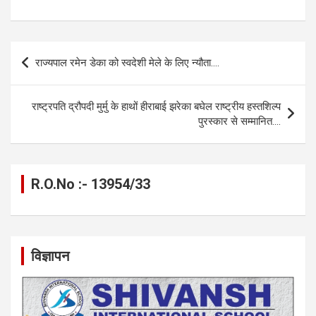
a
es
h
el
m
o
h
ce
se
at
e
ail
py
ar
b
n
s
gr
Li
e
Post
राज्यपाल रमेन डेका को स्वदेशी मेले के लिए न्यौता….
o
g
A
a
n
navigation
o
er
p
m
k
राष्ट्रपति द्रौपदी मुर्मु के हाथों हीराबाई झरेका बघेल राष्ट्रीय हस्तशिल्प
k
p
पुरस्कार से सम्मानित….
R.O.No :- 13954/33
विज्ञापन