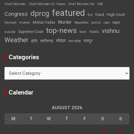
CM
Chief Minister
Chief Minister Dr. Yadav
Chief Minister Sai
featured
dprcg
Congress
High Court
fire
fraud
Murder
rape
Mohan Yadav
Naxalites
rain
Kejriwal
mohan
petrol
top-news
vishnu
Supreme Court
Vastu
suicide
train
Weather
भोपाल
रायपुर
इंदौर
छत्तीसगढ़
मध्य प्रदेश
Categories
Categories
Calendar
AUGUST 2026
M
T
W
T
F
S
S
1
2