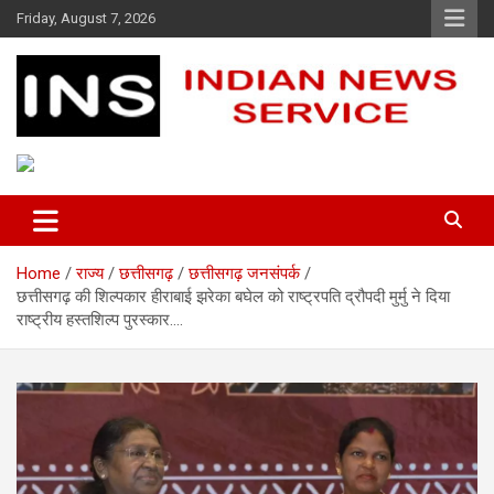
Skip
Friday, August 7, 2026
to
content
Indian News Service
Indian News Service
Home
राज्य
छत्तीसगढ़
छत्तीसगढ़ जनसंपर्क
छत्तीसगढ़ की शिल्पकार हीराबाई झरेका बघेल को राष्ट्रपति द्रौपदी मुर्मु ने दिया
राष्ट्रीय हस्तशिल्प पुरस्कार….