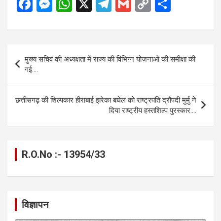
F
M
W
X
T
G
C
S
a
es
h
el
m
o
h
ce
se
at
e
ail
py
ar
b
n
s
gr
Li
e
Post
मुख्य सचिव की अध्यक्षता में राज्य की विभिन्न योजनाओं की समीक्षा की
o
g
A
a
n
navigation
गई….
o
er
p
m
k
k
p
छत्तीसगढ़ की शिल्पकार हीराबाई झरेका बघेल को राष्ट्रपति द्रौपदी मुर्मु ने
दिया राष्ट्रीय हस्तशिल्प पुरस्कार….
R.O.No :- 13954/33
विज्ञापन