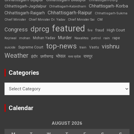
Chhattisgarh-Durg
Chhattisgarh-Korba
Chhattisgarh-Jagdalpur
Chhattisgarh-Kabirdham
Chhattisgarh-Raipur
Chhattisgarh-Raigarh
Chhattisgarh-Sukma
CM
Chief Minister
Chief Minister Dr. Yadav
Chief Minister Sai
featured
dprcg
Congress
High Court
fire
fraud
Murder
rape
Mohan Yadav
Naxalites
rain
Kejriwal
mohan
petrol
top-news
vishnu
Supreme Court
Vastu
suicide
train
Weather
भोपाल
रायपुर
इंदौर
छत्तीसगढ़
मध्य प्रदेश
Categories
Categories
Calendar
AUGUST 2026