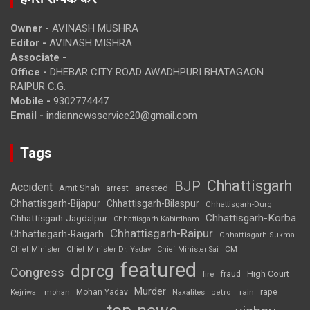
Owner -
AVINASH MUSHRA
Editor -
AVINASH MISHRA
Associate -
Office -
DHEBAR CITY ROAD AWADHPURI BHATAGAON
RAIPUR C.G.
Mobile -
9302774447
Email -
indiannewsservice20@gmail.com
Tags
Chhattisgarh
BJP
Accident
Amit Shah
arrested
arrest
Chhattisgarh-Bijapur
Chhattisgarh-Bilaspur
Chhattisgarh-Durg
Chhattisgarh-Korba
Chhattisgarh-Jagdalpur
Chhattisgarh-Kabirdham
Chhattisgarh-Raipur
Chhattisgarh-Raigarh
Chhattisgarh-Sukma
CM
Chief Minister
Chief Minister Dr. Yadav
Chief Minister Sai
featured
dprcg
Congress
High Court
fire
fraud
Murder
rape
Mohan Yadav
Naxalites
rain
Kejriwal
mohan
petrol