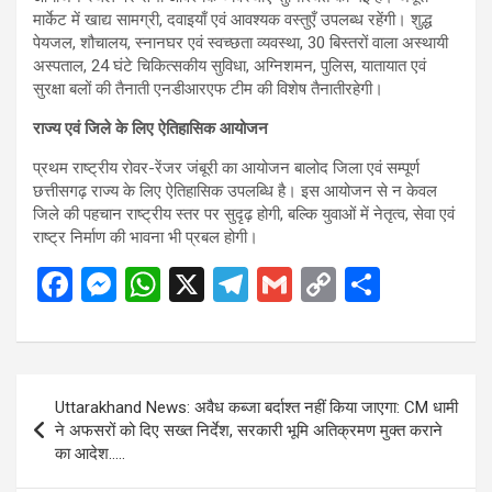
मार्केट में खाद्य सामग्री, दवाइयाँ एवं आवश्यक वस्तुएँ उपलब्ध रहेंगी। शुद्ध
पेयजल, शौचालय, स्नानघर एवं स्वच्छता व्यवस्था, 30 बिस्तरों वाला अस्थायी
अस्पताल, 24 घंटे चिकित्सकीय सुविधा, अग्निशमन, पुलिस, यातायात एवं
सुरक्षा बलों की तैनाती एनडीआरएफ टीम की विशेष तैनातीरहेगी।
राज्य एवं जिले के लिए ऐतिहासिक आयोजन
प्रथम राष्ट्रीय रोवर-रेंजर जंबूरी का आयोजन बालोद जिला एवं सम्पूर्ण
छत्तीसगढ़ राज्य के लिए ऐतिहासिक उपलब्धि है। इस आयोजन से न केवल
जिले की पहचान राष्ट्रीय स्तर पर सुदृढ़ होगी, बल्कि युवाओं में नेतृत्व, सेवा एवं
राष्ट्र निर्माण की भावना भी प्रबल होगी।
F
M
W
X
T
G
C
S
a
es
h
el
m
o
h
ce
se
at
e
ail
py
ar
b
n
s
gr
Li
e
Post
Uttarakhand News: अवैध कब्जा बर्दाश्त नहीं किया जाएगा: CM धामी
o
g
A
a
n
navigation
ने अफसरों को दिए सख्त निर्देश, सरकारी भूमि अतिक्रमण मुक्त कराने
o
er
p
m
k
का आदेश…..