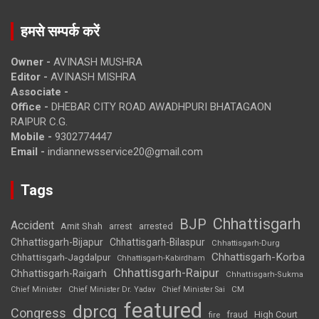
हमसे सम्पर्क करें
Owner -
AVINASH MUSHRA
Editor -
AVINASH MISHRA
Associate -
Office -
DHEBAR CITY ROAD AWADHPURI BHATAGAON
RAIPUR C.G.
Mobile -
9302774447
Email -
indiannewsservice20@gmail.com
Tags
Chhattisgarh
BJP
Accident
Amit Shah
arrested
arrest
Chhattisgarh-Bijapur
Chhattisgarh-Bilaspur
Chhattisgarh-Durg
Chhattisgarh-Korba
Chhattisgarh-Jagdalpur
Chhattisgarh-Kabirdham
Chhattisgarh-Raipur
Chhattisgarh-Raigarh
Chhattisgarh-Sukma
CM
Chief Minister
Chief Minister Dr. Yadav
Chief Minister Sai
featured
dprcg
Congress
High Court
fire
fraud