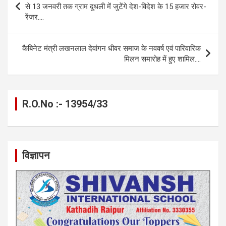
o
g
A
a
n
navigation
से 13 जनवरी तक ग्राम दुधली में जुटेंगे देश-विदेश के 15 हजार रोवर-
o
er
p
m
k
रेंजर….
k
p
कैबिनेट मंत्री लखनलाल देवांगन धीवर समाज के नववर्ष एवं पारिवारिक
मिलन समारोह में हुए शामिल….
R.O.No :- 13954/33
विज्ञापन