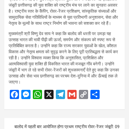
जंबूरी छत्तीसगढ़ की युवा शक्ति को राष्ट्रीय मंच पर लाने का सुनहरा अवसर
है। राष्ट्रीय स्तर के कैंपिंग, रोवर-रेंजर प्रशिक्षण, सांस्कृतिक संध्याओं और
सामुदायिक सेवा गतिविधियों के माध्यम से युवा प्रतिभागी अनुशासन, सेवा और
नेतृत्व के मूल्यों के साथ राष्ट्र निर्माण की भावना को सशक्त कर रहे हैं।
मुख्यमंत्री श्री विष्णु देव साय ने कहा कि बालोद की धरती पर उमड़ा यह
उत्साह भारत की भावी पीढ़ी की ऊर्जा, समर्पण और संकल्प को स्पष्ट रूप से
प्रतिबिंबित करता है। उन्होंने कहा कि राज्य सरकार युवाओं के खेल, कौशल
विकास और नेतृत्व क्षमता को सुदृढ़ करने के लिए पूरी प्रतिबद्धता से कार्य कर
रही है। उन्होंने विश्वास व्यक्त किया कि अनुशासित, प्रशिक्षित और
आत्मविश्वासी युवा शक्ति ही विकसित भारत की मजबूत नींव बनेगी। उन्होंने
जंबूरी में भाग ले रहे सभी रोवर-रेंजरों को शुभकामनाएँ देते हुए कहा कि उनका
उत्साह और सेवा भाव छत्तीसगढ़ का परचम देश-दुनिया में और ऊँचाई तक ले
जाएगा।
F
M
W
X
T
G
C
S
a
es
h
el
m
o
h
ce
se
at
e
ail
py
ar
b
n
s
gr
Li
e
Post
बालोद में पहली बार आयोजित होगा प्रथम राष्ट्रीय रोवर-रेंजर जंबूरी: 09