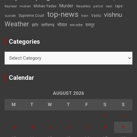
Murder
rape
Mohan Yadav
Naxalites
rain
Kejriwal
mohan
petrol
top-news
vishnu
Supreme Court
Vastu
suicide
train
Weather
भोपाल
रायपुर
इंदौर
छत्तीसगढ़
मध्य प्रदेश
Categories
Categories
Calendar
AUGUST 2026
M
T
W
T
F
S
S
1
2
3
4
5
6
7
8
9