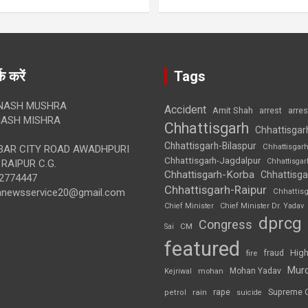
क करें
Tags
NASH MUSHRA
Accident
Amit Shah
arre
arrest
ASH MISHRA
Chhattisgarh
Chhattisgar
Chhattisgarh-Bilaspur
Chhattisgar
AR CITY ROAD AWADHPURI
Chhattisgarh-Jagdalpur
Chhattisga
RAIPUR C.G.
Chhattisgarh-Korba
Chhattisga
2774447
Chhattisgarh-Raipur
annewsservice20@gmail.com
Chhattis
Chief Minister
Chief Minister Dr. Yadav
dprcg
Congress
CM
Sai
featured
High
fire
fraud
Mur
Mohan Yadav
Kejriwal
mohan
rape
Supreme 
rain
petrol
suicide