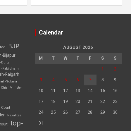
Calendar
BJP
sted
AUGUST 2026
h-Bijapur
M
T
W
T
F
S
S
h-Durg
1
2
rh-Kabirdham
rh-Raigarh
3
4
5
6
7
8
9
garh-Sukma
Chief Minister
10
11
12
13
14
15
16
17
18
19
20
21
22
23
 Court
24
25
26
27
28
29
30
der
Naxalites
top-
31
Court