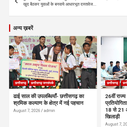
navigation
o
er
p
m
k
खुद बैठकर युवाओं के बनवाये आधारभूत दस्तावेज….
k
p
अन्य ख़बरें
छत्तीसगढ़
छत्तीसगढ़ जनसंपर्क
छत्तीसगढ़
छत्
ढाई साल की उपलब्धियाँ- छत्तीसगढ़ का
26वीं राज्य
श्रमिक कल्याण के क्षेत्र में नई पहचान
प्रतियोगित
18 से 21 अ
August 7, 2026
admin
खिलाड़ी
August 7, 2