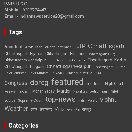
RAIPUR C.G.
Mobile -
9302774447
Email -
indiannewsservice20@gmail.com
Tags
Chhattisgarh
BJP
Accident
Amit Shah
arrested
arrest
Chhattisgarh-Bijapur
Chhattisgarh-Bilaspur
Chhattisgarh-Durg
Chhattisgarh-Korba
Chhattisgarh-Jagdalpur
Chhattisgarh-Kabirdham
Chhattisgarh-Raipur
Chhattisgarh-Raigarh
Chhattisgarh-Sukma
CM
Chief Minister
Chief Minister Dr. Yadav
Chief Minister Sai
featured
dprcg
Congress
High Court
fire
fraud
Murder
rape
Mohan Yadav
Naxalites
rain
Kejriwal
mohan
petrol
top-news
vishnu
Supreme Court
Vastu
suicide
train
Weather
भोपाल
रायपुर
इंदौर
छत्तीसगढ़
मध्य प्रदेश
Categories