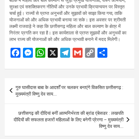
बैठक में महिला और बाल कल्याण से जुड़ी प्रमुख योजनाओं, पोषण अभियान,
सुरक्षा एवं सशक्तिकरण नीतियों और उनके प्रभावी क्रियान्वयन पर विस्तृत
चर्चा हुई। राज्यों से प्राप्त अनुभवों और सुझावों को साझा किया गया, ताकि
योजनाओं को और अधिक प्रभावी बनाया जा सके। इस अवसर पर श्रीमती
लक्ष्मी राजवाड़े ने कहा कि छत्तीसगढ़ महिला और बाल कल्याण के क्षेत्र में
निरंतर प्रगति कर रहा है। इस कार्यशाला से प्राप्त सुझावों और अनुभवों का
लाभ राज्य की योजनाओं को और अधिक प्रभावी बनाने में मदद मिलेगी।
F
M
W
X
T
G
C
S
a
es
h
el
m
o
h
ce
se
at
e
ail
py
ar
b
n
s
gr
Li
e
Post
गुरु घासीदास बाबा के आदर्शों पर चलकर बनाएंगे विकसित छत्तीसगढ़ :
o
g
A
a
n
navigation
मुख्यमंत्री विष्णु देव साय….
o
er
p
m
k
k
p
छत्तीसगढ़ की दीदियां बनीं आत्मनिर्भरता की ब्रांड एंबेसडर : लखपति
दीदियों की सफलता हजारों महिलाओं के लिए बनेगी प्रेरणा – मुख्यमंत्री
विष्णु देव साय….