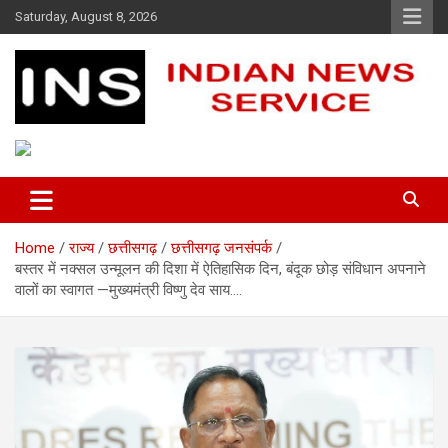
Skip
Saturday, August 8, 2026
to
content
Indian News Service
Indian News Service
Home
राज्य
छत्तीसगढ़
छत्तीसगढ़ जनसंपर्क
बस्तर में नक्सल उन्मूलन की दिशा में ऐतिहासिक दिन, बंदूक छोड़ संविधान अपनाने
वालों का स्वागत —मुख्यमंत्री विष्णु देव साय….