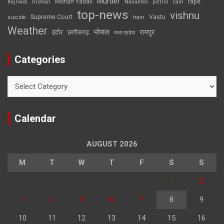
Murder
rape
Mohan Yadav
Naxalites
rain
Kejriwal
mohan
petrol
top-news
vishnu
Supreme Court
Vastu
suicide
train
Weather
भोपाल
रायपुर
इंदौर
छत्तीसगढ़
मध्य प्रदेश
Categories
Categories
Calendar
AUGUST 2026
M
T
W
T
F
S
S
1
2
3
4
5
6
7
8
9
10
11
12
13
14
15
16