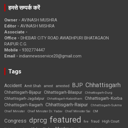
हमसे सम्पर्क करें
Owner -
AVINASH MUSHRA
Editor -
AVINASH MISHRA
Associate -
Office -
DHEBAR CITY ROAD AWADHPURI BHATAGAON
RAIPUR C.G.
Mobile -
9302774447
Email -
indiannewsservice20@gmail.com
Tags
Chhattisgarh
BJP
Accident
Amit Shah
arrested
arrest
Chhattisgarh-Bijapur
Chhattisgarh-Bilaspur
Chhattisgarh-Durg
Chhattisgarh-Korba
Chhattisgarh-Jagdalpur
Chhattisgarh-Kabirdham
Chhattisgarh-Raipur
Chhattisgarh-Raigarh
Chhattisgarh-Sukma
CM
Chief Minister
Chief Minister Dr. Yadav
Chief Minister Sai
featured
dprcg
Congress
High Court
fire
fraud