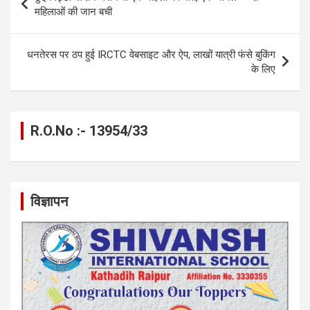
o
g
A
a
n
navigation
महिलाओं की जान बची
o
er
p
m
k
k
p
धनतेरस पर ठप हुई IRCTC वेबसाइट और ऐप, लाखों यात्री फंसे बुकिंग
के लिए
R.O.No :- 13954/33
विज्ञापन