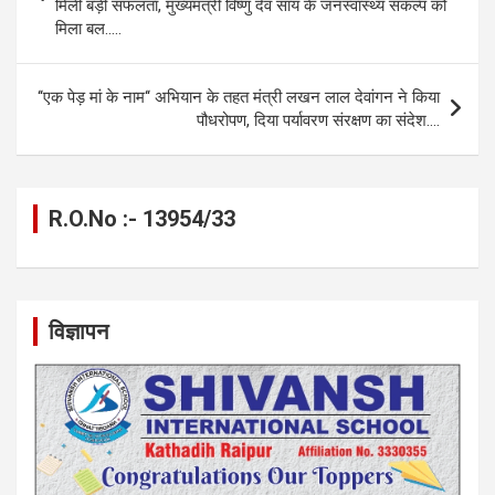
o
er
p
m
k
मिली बड़ी सफलता, मुख्यमंत्री विष्णु देव साय के जनस्वास्थ्य संकल्प को
मिला बल…..
k
p
‘‘एक पेड़ मां के नाम‘‘ अभियान के तहत मंत्री लखन लाल देवांगन ने किया
पौधरोपण, दिया पर्यावरण संरक्षण का संदेश….
R.O.No :- 13954/33
विज्ञापन