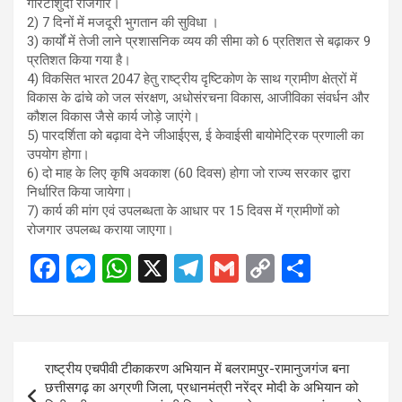
गारंटीशुदा रोजगार।
2) 7 दिनों में मजदूरी भुगतान की सुविधा ।
3) कार्यों में तेजी लाने प्रशासनिक व्यय की सीमा को 6 प्रतिशत से बढ़ाकर 9
प्रतिशत किया गया है।
4) विकसित भारत 2047 हेतु राष्ट्रीय दृष्टिकोण के साथ ग्रामीण क्षेत्रों में
विकास के ढांचे को जल संरक्षण, अधोसंरचना विकास, आजीविका संवर्धन और
कौशल विकास जैसे कार्य जोड़े जाएंगे।
5) पारदर्शिता को बढ़ावा देने जीआईएस, ई केवाईसी बायोमेट्रिक प्रणाली का
उपयोग होगा।
6) दो माह के लिए कृषि अवकाश (60 दिवस) होगा जो राज्य सरकार द्वारा
निर्धारित किया जायेगा।
7) कार्य की मांग एवं उपलब्धता के आधार पर 15 दिवस में ग्रामीणों को
रोजगार उपलब्ध कराया जाएगा।
F
M
W
X
T
G
C
S
a
es
h
el
m
o
h
ce
se
at
e
ail
py
ar
b
n
s
gr
Li
e
Post
राष्ट्रीय एचपीवी टीकाकरण अभियान में बलरामपुर-रामानुजगंज बना
o
g
A
a
n
navigation
छत्तीसगढ़ का अग्रणी जिला, प्रधानमंत्री नरेंद्र मोदी के अभियान को