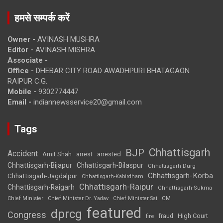
हमसे सम्पर्क करें
Owner -
AVINASH MUSHRA
Editor -
AVINASH MISHRA
Associate -
Office -
DHEBAR CITY ROAD AWADHPURI BHATAGAON
RAIPUR C.G.
Mobile -
9302774447
Email -
indiannewsservice20@gmail.com
Tags
Chhattisgarh
BJP
Accident
Amit Shah
arrested
arrest
Chhattisgarh-Bijapur
Chhattisgarh-Bilaspur
Chhattisgarh-Durg
Chhattisgarh-Korba
Chhattisgarh-Jagdalpur
Chhattisgarh-Kabirdham
Chhattisgarh-Raipur
Chhattisgarh-Raigarh
Chhattisgarh-Sukma
CM
Chief Minister
Chief Minister Dr. Yadav
Chief Minister Sai
featured
dprcg
Congress
High Court
fire
fraud