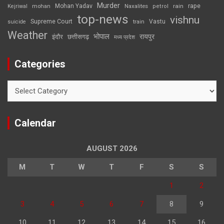
Murder
rape
Mohan Yadav
Naxalites
rain
Kejriwal
mohan
petrol
top-news
vishnu
Supreme Court
Vastu
suicide
train
Weather
भोपाल
रायपुर
इंदौर
छत्तीसगढ़
मध्य प्रदेश
Categories
Categories
Calendar
AUGUST 2026
M
T
W
T
F
S
S
1
2
3
4
5
6
7
8
9
10
11
12
13
14
15
16