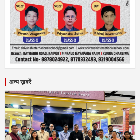
अन्य ख़बरें