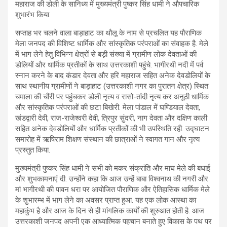
महाराज की डोली के सानिध्य में मुख्यमंत्री पुष्कर सिंह धामी ने औपचारिक
शुभारंभ किया.
सप्ताह भर चलने वाला बाड़ाहाट का थौलू के नाम से प्रचलित यह पौराणिक
मेला जनपद की विशिष्ट धार्मिक और सांस्कृतिक परंपराओं का संवाहक है. मेले
में भाग लेने हेतु विभिन्न क्षेत्रों से बड़ी संख्या में ग्रामीण लोक देवताओं की
डोलियों और धार्मिक प्रतीकों के साथ उत्तरकाशी पहुंचे. भागीरथी नदी में पर्व
स्नान करने के बाद कंडार देवता और हरि महाराज सहित अनेक देवडोलियों के
साथ स्थानीय ग्रामीणों ने बाड़ाहाट (उत्तरकाशी नगर का पुरातन क्षेत्र) स्थित
चमाला की चौंरी पर पहुंचकर डोली नृत्य व रासो-तांदी नृत्य कर अनूठी धार्मिक
और सांस्कृतिक परंपराओं की छटा बिखेरी. मेला पांडाल में घण्डियाल देवता,
खंडद्वारी देवी, राज-राजेश्वरी देवी, त्रिपुर सुंदरी, नाग देवता और दक्षिण काली
सहित अनेक देवडोलियों और धार्मिक प्रतीकों की भी उपस्थिति रही. उद्घाटन
समारोह में ऋषिराम शिक्षण संस्थान की छात्राओं ने स्वागत गान और नृत्य
प्रस्तुत किया.
मुख्यमंत्री पुष्कर सिंह धामी ने सभी को मकर संक्रांति और माघ मेले की बधाई
और शुभकामनाएं दी. उन्होंने कहा कि आज उन्हें बाबा विश्वनाथ की नगरी और
मां भागीरथी की पावन धरा पर आयोजित पौराणिक और ऐतिहासिक धार्मिक मेले
के शुभारम्भ में भाग लेने का अवसर प्राप्त हुआ. यह एक लोक आस्था का
महाकुंभ है और आज के दिन से ही मांगलिक कार्यों की शुरुआत होती है. आज
उत्तरकाशी जनपद अपनी एक आध्यात्मिक पहचान बनाते हुए विकास के पथ पर