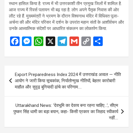
स्थान हासिल किया है. राज्य में भी उत्तरकाशी तीन प्रमुख जिलों में शामिल है.
आज राज्य में रिवर्स पलायन भी बढ़ रहा है. लोग अपने पैतृक निवास की ओर
लौट रहे हैं. मुख्यमंत्री ने भ्रमण के दौरान विश्वनाथ मंदिर में विधिवत पूजा-
अर्चना की और मंदिर परिसर में दर्शन के उपरांत महान संतों के आशीर्वचन और
उनके आध्यात्मिक संदेशों पर आधारित संकलन का लोकार्पण किया.
F
M
W
X
T
G
C
S
a
es
h
el
m
o
h
ce
se
at
e
ail
py
ar
b
n
s
gr
Li
e
Post
Export Preparedness Index 2024 में उत्तराखंड अव्वल — नीति
o
g
A
a
n
navigation
आयोग ने जारी किया सूचकांक, निर्यातोन्मुख नीतियों, बेहतर कारोबारी
o
er
p
m
k
माहौल और सुदृढ़ बुनियादी ढांचे का परिणाम….
k
p
Uttarakhand News: ‘देवभूमि का देवत्व बना रहना चाहिए…’, सीएम
पुष्कर सिंह धामी का बड़ा बयान, कहा- किसी प्रकार का जिहाद स्वीकार्य
नहीं….