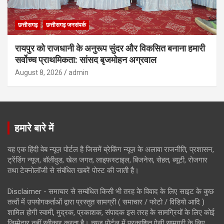
छत्तीसगढ़
छत्तीसगढ़ जनसंपर्क
रायपुर को राजधानी के अनुरूप सुंदर और विकसित बनाना हमारी
सर्वोच्च प्राथमिकता: सांसद बृजमोहन अग्रवाल
August 8, 2026
admin
हमारे बारे में
यह एक हिंदी वेब न्यूज़ पोर्टल है जिसमें ब्रेकिंग न्यूज़ के अलावा राजनीति, प्रशासन,
ट्रेंडिंग न्यूज, बॉलीवुड, खेल जगत, लाइफस्टाइल, बिजनेस, सेहत, ब्यूटी, रोजगार
तथा टेक्नोलॉजी से संबंधित खबरें पोस्ट की जाती है।
Disclaimer - समाचार से सम्बंधित किसी भी तरह के विवाद के लिए साइट के कुछ
तत्वों में उपयोगकर्ताओं द्वारा प्रस्तुत सामग्री ( समाचार / फोटो / विडियो आदि )
शामिल होगी स्वामी, मुद्रक, प्रकाशक, संपादक इस तरह के सामग्रियों के लिए कोई
ज़िम्मेदार नहीं स्वीकार करता है। न्यूज़ पोर्टल में प्रकाशित ऐसी सामग्री के लिए