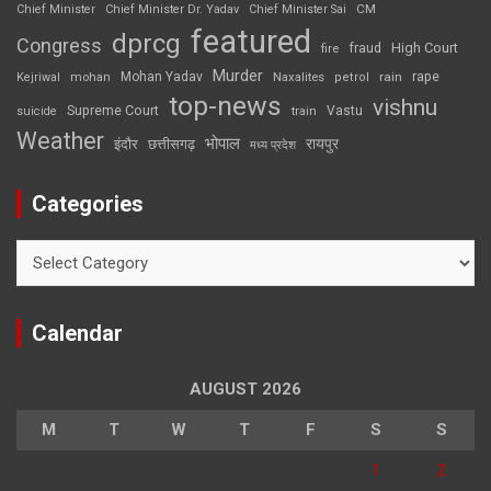
CM
Chief Minister
Chief Minister Dr. Yadav
Chief Minister Sai
featured
dprcg
Congress
High Court
fire
fraud
Murder
rape
Mohan Yadav
Naxalites
rain
Kejriwal
mohan
petrol
top-news
vishnu
Supreme Court
Vastu
suicide
train
Weather
भोपाल
रायपुर
इंदौर
छत्तीसगढ़
मध्य प्रदेश
Categories
Categories
Calendar
AUGUST 2026
M
T
W
T
F
S
S
1
2