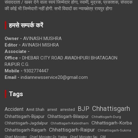
संवाददाता / खबर देने वाला स्वयं जिम्मेदार होगा, स्वामी, मुद्रक, प्रकाशक, संपादक
की कोई भी जिम्मेदारी नहीं होगी. सभी विवादों का न्यायक्षेत्र रायपुर होगा
हमसे सम्पर्क करें
Owner -
AVINASH MUSHRA
Editor -
AVINASH MISHRA
Associate -
Office -
DHEBAR CITY ROAD AWADHPURI BHATAGAON
RAIPUR C.G.
Mobile -
9302774447
Email -
indiannewsservice20@gmail.com
Tags
Chhattisgarh
BJP
Accident
Amit Shah
arrested
arrest
Chhattisgarh-Bijapur
Chhattisgarh-Bilaspur
Chhattisgarh-Durg
Chhattisgarh-Korba
Chhattisgarh-Jagdalpur
Chhattisgarh-Kabirdham
Chhattisgarh-Raipur
Chhattisgarh-Raigarh
Chhattisgarh-Sukma
CM
Chief Minister
Chief Minister Dr. Yadav
Chief Minister Sai