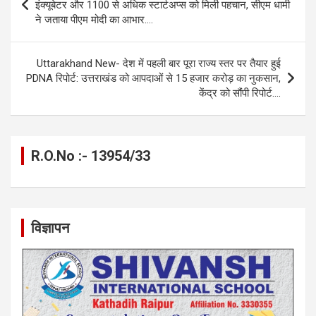
o
g
A
a
n
navigation
इंक्यूबेटर और 1100 से अधिक स्टार्टअप्स को मिली पहचान, सीएम धामी
o
er
p
m
k
ने जताया पीएम मोदी का आभार….
k
p
Uttarakhand New- देश में पहली बार पूरा राज्य स्तर पर तैयार हुई
PDNA रिपोर्ट: उत्तराखंड को आपदाओं से 15 हजार करोड़ का नुकसान,
केंद्र को सौंपी रिपोर्ट….
R.O.No :- 13954/33
विज्ञापन