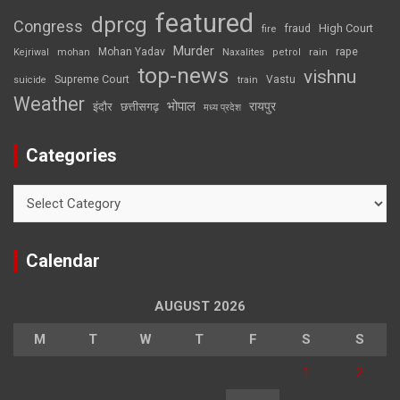
featured
dprcg
Congress
High Court
fire
fraud
Murder
rape
Mohan Yadav
Naxalites
rain
Kejriwal
mohan
petrol
top-news
vishnu
Supreme Court
Vastu
suicide
train
Weather
भोपाल
रायपुर
इंदौर
छत्तीसगढ़
मध्य प्रदेश
Categories
Categories
Calendar
AUGUST 2026
M
T
W
T
F
S
S
1
2