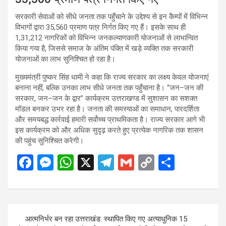
सरकारी सेवाओं को सीधे जनता तक पहुँचाने के उद्देश्य से इन कैम्पों में विभिन्न
विभागों द्वारा 35,560 प्रमाण पत्र निर्गत किए गए हैं। इसके साथ ही
1,31,212 नागरिकों को विभिन्न जनकल्याणकारी योजनाओं से लाभान्वित
किया गया है, जिससे समाज के अंतिम पंक्ति में खड़े व्यक्ति तक सरकारी
योजनाओं का लाभ सुनिश्चित हो रहा है।
मुख्यमंत्री पुष्कर सिंह धामी ने कहा कि राज्य सरकार का लक्ष्य केवल योजनाएं
बनाना नहीं, बल्कि उनका लाभ सीधे जनता तक पहुँचाना है। “जन–जन की
सरकार, जन–जन के द्वार” कार्यक्रम उत्तराखण्ड में सुशासन का सशक्त
मॉडल बनकर उभर रहा है। जनता की समस्याओं का समाधान, पारदर्शिता
और समयबद्ध कार्रवाई हमारी सर्वोच्च प्राथमिकता है। राज्य सरकार आगे भी
इस कार्यक्रम को और अधिक सुदृढ़ करते हुए प्रत्येक नागरिक तक शासन
की पहुंच सुनिश्चित करेगी।
F
M
W
X
T
G
C
S
a
es
h
el
m
o
h
ce
se
at
e
ail
py
ar
b
n
s
gr
Li
e
Post
आत्मनिर्भर बन रहा उत्तराखंड: स्थापित किए गए अत्याधुनिक 15