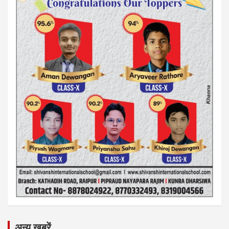
अन्य ख़बरें