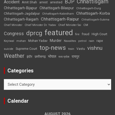
Chhattisgarh
BJP
Accident
Amit Shah
arrested
arrest
Chhattisgarh-Bijapur
Chhattisgarh-Bilaspur
Chhattisgarh-Durg
Chhattisgarh-Korba
Chhattisgarh-Jagdalpur
Chhattisgarh-Kabirdham
Chhattisgarh-Raipur
Chhattisgarh-Raigarh
Chhattisgarh-Sukma
CM
Chief Minister
Chief Minister Dr. Yadav
Chief Minister Sai
featured
dprcg
Congress
High Court
fire
fraud
Murder
rape
Mohan Yadav
Naxalites
rain
Kejriwal
mohan
petrol
top-news
vishnu
Supreme Court
Vastu
suicide
train
Weather
भोपाल
रायपुर
इंदौर
छत्तीसगढ़
मध्य प्रदेश
Categories
Categories
Calendar
AUGUST 2026