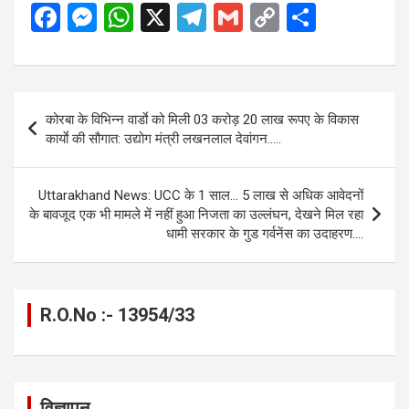
F
M
W
X
T
G
C
S
a
es
h
el
m
o
h
ce
se
at
e
ail
py
ar
b
n
s
gr
Li
e
Post
कोरबा के विभिन्न वार्डाे को मिली 03 करोड़ 20 लाख रूपए के विकास
o
g
A
a
n
navigation
कार्याे की सौगात: उद्योग मंत्री लखनलाल देवांगन…..
o
er
p
m
k
k
p
Uttarakhand News: UCC के 1 साल… 5 लाख से अधिक आवेदनों
के बावजूद एक भी मामले में नहीं हुआ निजता का उल्लंघन, देखने मिल रहा
धामी सरकार के गुड गर्वनेंस का उदाहरण….
R.O.No :- 13954/33
विज्ञापन