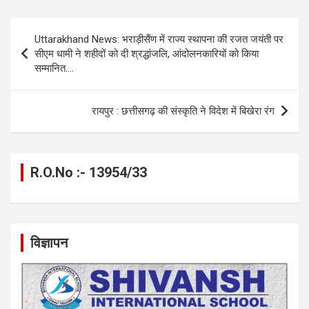
ce
se
at
e
ail
py
ar
b
n
s
gr
Li
e
Post
Uttarakhand News: भराड़ीसैंण में राज्य स्थापना की रजत जयंती पर
o
g
A
a
n
navigation
सीएम धामी ने शहीदों को दी श्रद्धांजलि, आंदोलनकारियों को किया
o
er
p
m
k
सम्मानित….
k
p
रायपुर : छत्तीसगढ़ की संस्कृति ने विदेश में बिखेरा रंग
R.O.No :- 13954/33
विज्ञापन