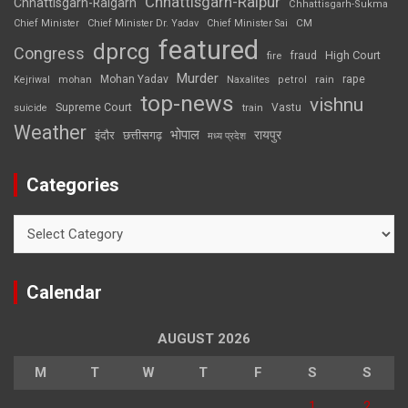
Chhattisgarh-Raipur
Chhattisgarh-Raigarh
Chhattisgarh-Sukma
CM
Chief Minister
Chief Minister Dr. Yadav
Chief Minister Sai
featured
dprcg
Congress
High Court
fire
fraud
Murder
rape
Mohan Yadav
Naxalites
rain
Kejriwal
mohan
petrol
top-news
vishnu
Supreme Court
Vastu
suicide
train
Weather
भोपाल
रायपुर
इंदौर
छत्तीसगढ़
मध्य प्रदेश
Categories
Categories
Calendar
AUGUST 2026
M
T
W
T
F
S
S
1
2