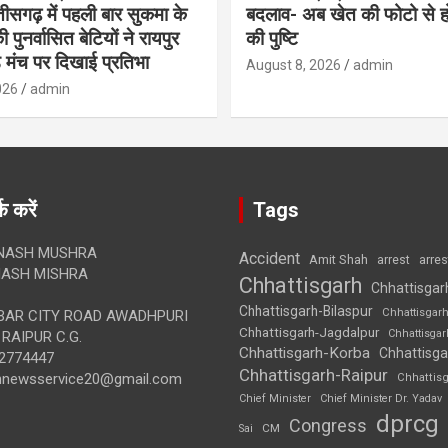
ीसगढ़ में पहली बार सुकमा के
बदलाव- अब खेत की फोटो से 
पुनर्वासित बेटियों ने रायपुर
की पुष्टि
े मंच पर दिखाई प्रतिभा
August 8, 2026
admin
026
admin
क करें
Tags
NASH MUSHRA
Accident
Amit Shah
arre
arrest
ASH MISHRA
Chhattisgarh
Chhattisgar
Chhattisgarh-Bilaspur
Chhattisgar
AR CITY ROAD AWADHPURI
Chhattisgarh-Jagdalpur
Chhattisga
RAIPUR C.G.
Chhattisgarh-Korba
Chhattisga
2774447
Chhattisgarh-Raipur
annewsservice20@gmail.com
Chhattis
Chief Minister
Chief Minister Dr. Yadav
dprcg
Congress
CM
Sai