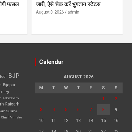
होगी फसल
जारी, ऐसे चेक करें भुगतान स्टेटस
August 8, 2026
admin
Calendar
BJP
sted
AUGUST 2026
h-Bijapur
M
T
W
T
F
S
S
h-Durg
1
2
rh-Kabirdham
rh-Raigarh
3
4
5
6
7
8
9
garh-Sukma
Chief Minister
10
11
12
13
14
15
16
17
18
19
20
21
22
23