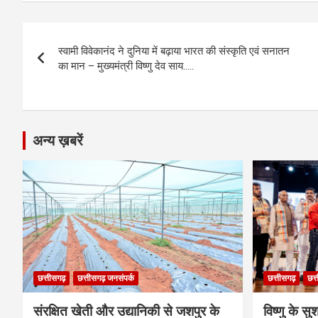
ce
se
at
e
ail
py
ar
b
n
s
gr
Li
e
Post
o
g
A
a
n
स्वामी विवेकानंद ने दुनिया में बढ़ाया भारत की संस्कृति एवं सनातन
navigation
o
er
p
m
k
का मान – मुख्यमंत्री विष्णु देव साय…..
k
p
अन्य ख़बरें
छत्तीसगढ़
छत्तीसगढ़ जनसंपर्क
छत्तीसगढ़
छत्
संरक्षित खेती और उद्यानिकी से जशपुर के
विष्णु के सु