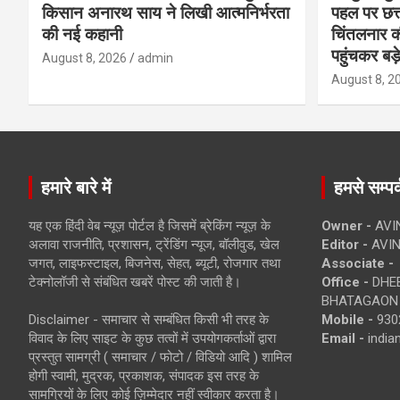
किसान अनारथ साय ने लिखी आत्मनिर्भरता
पहल पर छत्त
की नई कहानी
चिंतलनार की 
पहुंचकर बड़
August 8, 2026
admin
August 8, 2
हमारे बारे में
हमसे सम्पर्
यह एक हिंदी वेब न्यूज़ पोर्टल है जिसमें ब्रेकिंग न्यूज़ के
Owner -
AVI
अलावा राजनीति, प्रशासन, ट्रेंडिंग न्यूज, बॉलीवुड, खेल
Editor -
AVIN
जगत, लाइफस्टाइल, बिजनेस, सेहत, ब्यूटी, रोजगार तथा
Associate -
टेक्नोलॉजी से संबंधित खबरें पोस्ट की जाती है।
Office -
DHEB
BHATAGAON 
Disclaimer - समाचार से सम्बंधित किसी भी तरह के
Mobile -
930
विवाद के लिए साइट के कुछ तत्वों में उपयोगकर्ताओं द्वारा
Email -
indi
प्रस्तुत सामग्री ( समाचार / फोटो / विडियो आदि ) शामिल
होगी स्वामी, मुद्रक, प्रकाशक, संपादक इस तरह के
सामग्रियों के लिए कोई ज़िम्मेदार नहीं स्वीकार करता है।