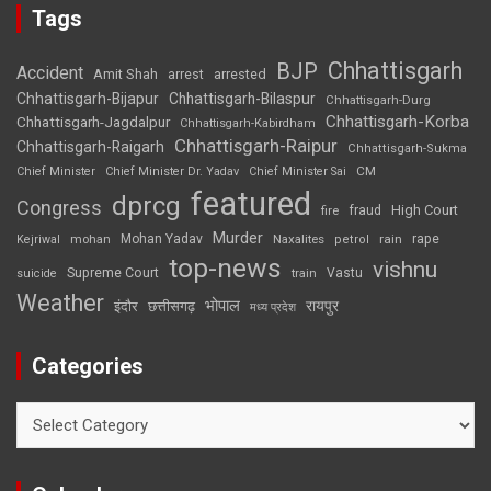
Tags
Chhattisgarh
BJP
Accident
Amit Shah
arrested
arrest
Chhattisgarh-Bijapur
Chhattisgarh-Bilaspur
Chhattisgarh-Durg
Chhattisgarh-Korba
Chhattisgarh-Jagdalpur
Chhattisgarh-Kabirdham
Chhattisgarh-Raipur
Chhattisgarh-Raigarh
Chhattisgarh-Sukma
CM
Chief Minister
Chief Minister Dr. Yadav
Chief Minister Sai
featured
dprcg
Congress
High Court
fire
fraud
Murder
rape
Mohan Yadav
Naxalites
rain
Kejriwal
mohan
petrol
top-news
vishnu
Supreme Court
Vastu
suicide
train
Weather
भोपाल
रायपुर
इंदौर
छत्तीसगढ़
मध्य प्रदेश
Categories
Categories