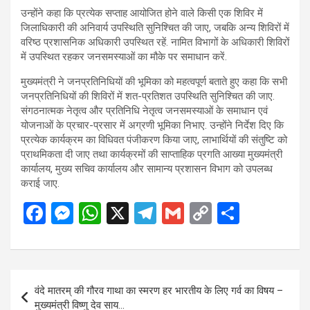
उन्होंने कहा कि प्रत्येक सप्ताह आयोजित होने वाले किसी एक शिविर में
जिलाधिकारी की अनिवार्य उपस्थिति सुनिश्चित की जाए, जबकि अन्य शिविरों में
वरिष्ठ प्रशासनिक अधिकारी उपस्थित रहें. नामित विभागों के अधिकारी शिविरों
में उपस्थित रहकर जनसमस्याओं का मौके पर समाधान करें.
मुख्यमंत्री ने जनप्रतिनिधियों की भूमिका को महत्वपूर्ण बताते हुए कहा कि सभी
जनप्रतिनिधियों की शिविरों में शत-प्रतिशत उपस्थिति सुनिश्चित की जाए.
संगठनात्मक नेतृत्व और प्रतिनिधि नेतृत्व जनसमस्याओं के समाधान एवं
योजनाओं के प्रचार-प्रसार में अग्रणी भूमिका निभाए. उन्होंने निर्देश दिए कि
प्रत्येक कार्यक्रम का विधिवत पंजीकरण किया जाए, लाभार्थियों की संतुष्टि को
प्राथमिकता दी जाए तथा कार्यक्रमों की साप्ताहिक प्रगति आख्या मुख्यमंत्री
कार्यालय, मुख्य सचिव कार्यालय और सामान्य प्रशासन विभाग को उपलब्ध
कराई जाए.
F
M
W
X
T
G
C
S
a
es
h
el
m
o
h
ce
se
at
e
ail
py
ar
b
n
s
gr
Li
e
Post
वंदे मातरम् की गौरव गाथा का स्मरण हर भारतीय के लिए गर्व का विषय –
o
g
A
a
n
navigation
मुख्यमंत्री विष्णु देव साय…