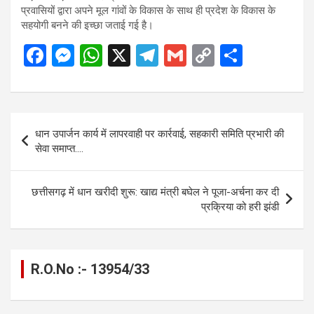
प्रवासियों द्वारा अपने मूल गांवों के विकास के साथ ही प्रदेश के विकास के
सहयोगी बनने की इच्छा जताई गई है।
F
M
W
X
T
G
C
S
a
es
h
el
m
o
h
ce
se
at
e
ail
py
ar
b
n
s
gr
Li
e
Post
धान उपार्जन कार्य में लापरवाही पर कार्रवाई, सहकारी समिति प्रभारी की
o
g
A
a
n
navigation
सेवा समाप्त….
o
er
p
m
k
k
p
छत्तीसगढ़ में धान खरीदी शुरू: खाद्य मंत्री बघेल ने पूजा-अर्चना कर दी
प्रक्रिया को हरी झंडी
R.O.No :- 13954/33