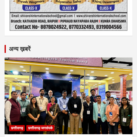
अन्य ख़बरें
छत्तीसगढ़
छत्तीसगढ़ जनसंपर्क