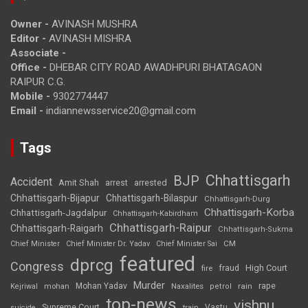
Owner -
AVINASH MUSHRA
Editor -
AVINASH MISHRA
Associate -
Office -
DHEBAR CITY ROAD AWADHPURI BHATAGAON
RAIPUR C.G.
Mobile -
9302774447
Email -
indiannewsservice20@gmail.com
Tags
Chhattisgarh
BJP
Accident
Amit Shah
arrested
arrest
Chhattisgarh-Bijapur
Chhattisgarh-Bilaspur
Chhattisgarh-Durg
Chhattisgarh-Korba
Chhattisgarh-Jagdalpur
Chhattisgarh-Kabirdham
Chhattisgarh-Raipur
Chhattisgarh-Raigarh
Chhattisgarh-Sukma
CM
Chief Minister
Chief Minister Dr. Yadav
Chief Minister Sai
featured
dprcg
Congress
High Court
fire
fraud
Murder
rape
Mohan Yadav
Naxalites
rain
Kejriwal
mohan
petrol
top-news
vishnu
Supreme Court
Vastu
suicide
train