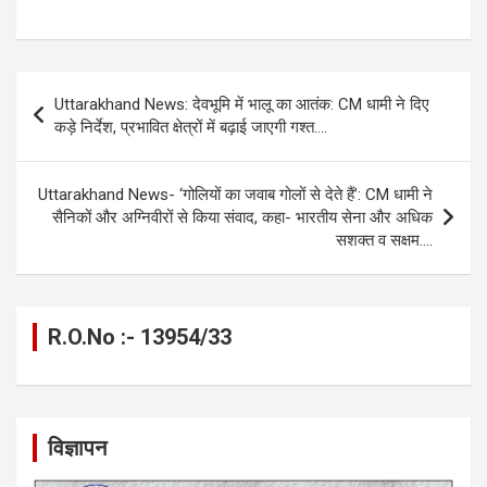
a
es
h
el
m
o
h
ce
se
at
e
ail
py
ar
b
n
s
gr
Li
e
Post
Uttarakhand News: देवभूमि में भालू का आतंक: CM धामी ने दिए
o
g
A
a
n
navigation
कड़े निर्देश, प्रभावित क्षेत्रों में बढ़ाई जाएगी गश्त….
o
er
p
m
k
k
p
Uttarakhand News- ‘गोलियों का जवाब गोलों से देते हैं’: CM धामी ने
सैनिकों और अग्निवीरों से किया संवाद, कहा- भारतीय सेना और अधिक
सशक्त व सक्षम….
R.O.No :- 13954/33
विज्ञापन