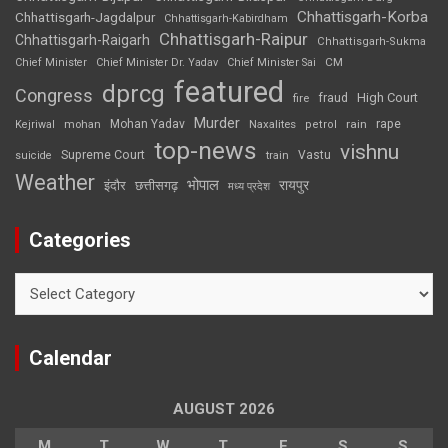
Chhattisgarh-Korba
Chhattisgarh-Jagdalpur
Chhattisgarh-Kabirdham
Chhattisgarh-Raipur
Chhattisgarh-Raigarh
Chhattisgarh-Sukma
CM
Chief Minister
Chief Minister Dr. Yadav
Chief Minister Sai
featured
dprcg
Congress
High Court
fire
fraud
Murder
rape
Mohan Yadav
Naxalites
rain
Kejriwal
mohan
petrol
top-news
vishnu
Supreme Court
Vastu
suicide
train
Weather
भोपाल
रायपुर
इंदौर
छत्तीसगढ़
मध्य प्रदेश
Categories
Categories
Calendar
AUGUST 2026
M
T
W
T
F
S
S