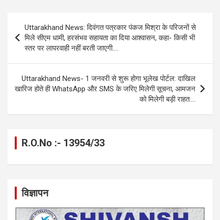
ce
se
at
e
ail
py
ar
b
n
s
gr
Li
e
Post
Uttarakhand News: दिवंगत पत्रकार पंकज मिश्रा के परिजनों से
o
g
A
a
n
navigation
मिले सीएम धामी, हरसंभव सहायता का दिया आश्वासन, कहा- किसी भी
o
er
p
m
k
स्तर पर लापरवाही नहीं बरती जाएगी….
k
p
Uttarakhand News- 1 जनवरी से शुरू होगा भूलेख पोर्टल: दाखिल
खारिज होते ही WhatsApp और SMS के जरिए मिलेगी सूचना, आमजन
को मिलेगी बड़ी राहत….
R.O.No :- 13954/33
विज्ञापन