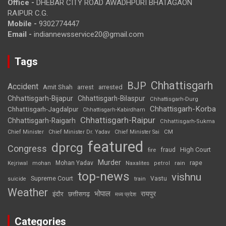
Office -
DHEBAR CITY ROAD AWADHPURI BHATAGAON
RAIPUR C.G.
Mobile -
9302774447
Email -
indiannewsservice20@gmail.com
Tags
Chhattisgarh
BJP
Accident
Amit Shah
arrested
arrest
Chhattisgarh-Bijapur
Chhattisgarh-Bilaspur
Chhattisgarh-Durg
Chhattisgarh-Korba
Chhattisgarh-Jagdalpur
Chhattisgarh-Kabirdham
Chhattisgarh-Raipur
Chhattisgarh-Raigarh
Chhattisgarh-Sukma
CM
Chief Minister
Chief Minister Dr. Yadav
Chief Minister Sai
featured
dprcg
Congress
High Court
fire
fraud
Murder
rape
Mohan Yadav
Naxalites
rain
Kejriwal
mohan
petrol
top-news
vishnu
Supreme Court
Vastu
suicide
train
Weather
भोपाल
रायपुर
इंदौर
छत्तीसगढ़
मध्य प्रदेश
Categories