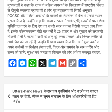
महिला सुरक्षा को लेकर उत्तराखण्ड पुलिस के प्रदर्शन की सराहना करते हुए
मुख्यमंत्री ने कहा कि राज्य ने महिला अपराधों के निस्तारण में राष्ट्रीय औसत
से दोगुनी सफलता प्राप्त की है और गृह मंत्रालय की रिपोर्ट अनुसार
POCSO और महिला अपराधों के मामलों के निस्तारण में देश में पांचवां स्थान
प्राप्त किया है. उन्होंने कहा कि राज्य सरकार ने भर्ती प्रक्रियाओं में पारदर्शिता
सुनिश्चित करने के लिए देश का सबसे सख्त नकल विरोधी कानून लागू किया
है. इसके परिणामस्वरूप बीते चार वर्षों में 26 हजार से और युवाओं को सरकारी
नौकरी मिली है. राज्य में सभी परीक्षाएं पूरी तरह पारदर्शी और निष्पक्ष तरीके से
आयोजित की जा रही हैं. उन्होंने विश्वास व्यक्त किया कि नवनियुक्त कार्मिक
अपने कर्तव्यों का निर्वहन ईमानदारी, निष्ठा और समर्पण के साथ करेंगे और
राज्य की शांति, सुरक्षा एवं जनता के विश्वास को और अधिक मजबूत बनाएंगे.
F
M
W
X
T
G
C
S
a
es
h
el
m
o
h
ce
se
at
e
ail
py
ar
b
n
s
gr
Li
e
Post
Uttarakhand News: केदारनाथ पुनर्निर्माण और बद्रीनाथ मास्टर
o
g
A
a
n
navigation
प्लान पर तेजी, सीएस ने सुगम संचालन के लिए अधिकारियों को दिए
o
er
p
m
k
निर्देश…..
k
p