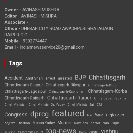
Owner -
AVINASH MUSHRA
Editor -
AVINASH MISHRA
Associate -
Office -
DHEBAR CITY ROAD AWADHPURI BHATAGAON
RAIPUR C.G.
Mobile -
9302774447
Email -
indiannewsservice20@gmail.com
Tags
Chhattisgarh
BJP
Accident
Amit Shah
arrested
arrest
Chhattisgarh-Bijapur
Chhattisgarh-Bilaspur
Chhattisgarh-Durg
Chhattisgarh-Korba
Chhattisgarh-Jagdalpur
Chhattisgarh-Kabirdham
Chhattisgarh-Raipur
Chhattisgarh-Raigarh
Chhattisgarh-Sukma
CM
Chief Minister
Chief Minister Dr. Yadav
Chief Minister Sai
featured
dprcg
Congress
High Court
fire
fraud
Murder
rape
Mohan Yadav
Naxalites
rain
Kejriwal
mohan
petrol
top-news
vishnu
Supreme Court
Vastu
suicide
train