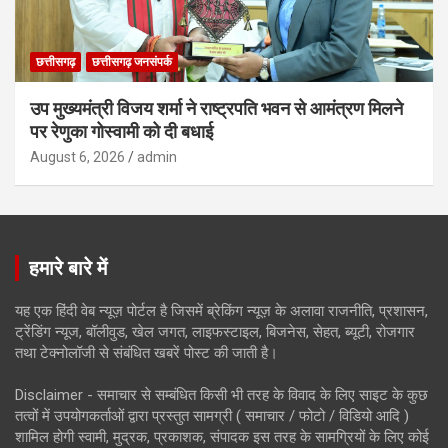
छत्तीसगढ़
छत्तीसगढ़ जनसंपर्क
उप मुख्यमंत्री विजय शर्मा ने राष्ट्रपति भवन से आमंत्रण मिलने
पर रेणुका गोस्वामी को दी बधाई
August 6, 2026
admin
हमारे बारे में
यह एक हिंदी वेब न्यूज़ पोर्टल है जिसमें ब्रेकिंग न्यूज़ के अलावा राजनीति, प्रशासन,
ट्रेंडिंग न्यूज, बॉलीवुड, खेल जगत, लाइफस्टाइल, बिजनेस, सेहत, ब्यूटी, रोजगार
तथा टेक्नोलॉजी से संबंधित खबरें पोस्ट की जाती है।
Disclaimer - समाचार से सम्बंधित किसी भी तरह के विवाद के लिए साइट के कुछ
तत्वों में उपयोगकर्ताओं द्वारा प्रस्तुत सामग्री ( समाचार / फोटो / विडियो आदि )
शामिल होगी स्वामी, मुद्रक, प्रकाशक, संपादक इस तरह के सामग्रियों के लिए कोई