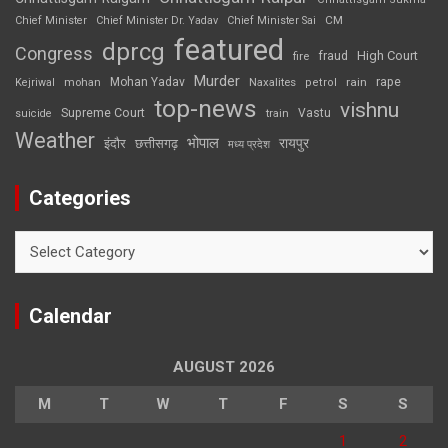
CM
Chief Minister
Chief Minister Dr. Yadav
Chief Minister Sai
featured
dprcg
Congress
High Court
fire
fraud
Murder
rape
Mohan Yadav
Naxalites
rain
Kejriwal
mohan
petrol
top-news
vishnu
Supreme Court
Vastu
suicide
train
Weather
भोपाल
रायपुर
इंदौर
छत्तीसगढ़
मध्य प्रदेश
Categories
Categories
Calendar
AUGUST 2026
M
T
W
T
F
S
S
1
2