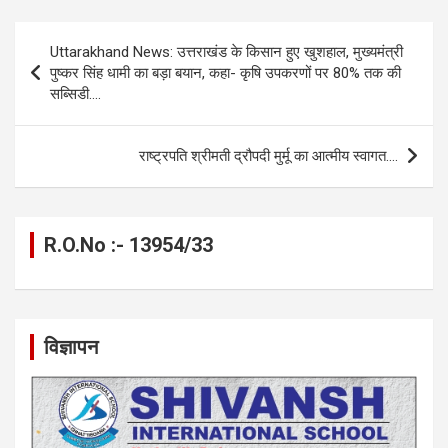
ce
se
at
e
ail
py
ar
b
n
s
gr
Li
e
Post
Uttarakhand News: उत्तराखंड के किसान हुए खुशहाल, मुख्यमंत्री
o
g
A
a
n
navigation
पुष्कर सिंह धामी का बड़ा बयान, कहा- कृषि उपकरणों पर 80% तक की
o
er
p
m
k
सब्सिडी….
k
p
राष्ट्रपति श्रीमती द्रौपदी मुर्मू का आत्मीय स्वागत….
R.O.No :- 13954/33
विज्ञापन