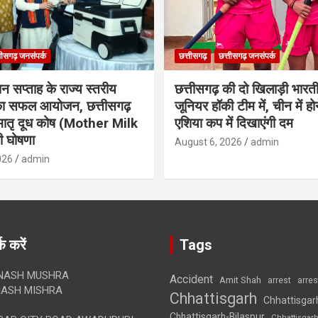
तीसगढ़ जनसंपर्क
छत्तीसगढ़
छत्तीसगढ़ जनसंपर्क
ान सप्ताह के राज्य स्तरीय
छत्तीसगढ़ की दो खिलाड़ी भारत
 का सफल आयोजन, छत्तीसगढ़
जूनियर हॉकी टीम में, चीन में होन
मातृ दूध कोष (Mother Milk
एशिया कप में दिखाएंगी दम
 घोषणा
August 6, 2026
admin
026
admin
क करें
Tags
NASH MUSHRA
Accident
Amit Shah
arre
arrest
ASH MISHRA
Chhattisgarh
Chhattisgar
Chhattisgarh-Bilaspur
Chhattisgar