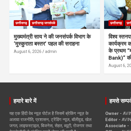
छत्तीसगढ़
छत्तीसगढ़ जनसंपर्क
छत्तीसगढ़
छत्
मुख्यमंत्री साय ने की जनसंपर्क विभाग के
विश्व स्तनप
‘मुस्कुराता बस्तर’ पहल की सराहना
कार्यक्रम
के प्रथम “
August 6, 2026
admin
Bank)” की
August 6, 2
हमारे बारे में
हमसे सम्पर्
यह एक हिंदी वेब न्यूज़ पोर्टल है जिसमें ब्रेकिंग न्यूज़ के
Owner -
AVI
अलावा राजनीति, प्रशासन, ट्रेंडिंग न्यूज, बॉलीवुड, खेल
Editor -
AVIN
जगत, लाइफस्टाइल, बिजनेस, सेहत, ब्यूटी, रोजगार तथा
Associate -