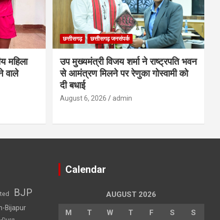
छत्तीसगढ़
छत्तीसगढ़ जनसंपर्क
ीय महिला
उप मुख्यमंत्री विजय शर्मा ने राष्ट्रपति भवन
े वाले
से आमंत्रण मिलने पर रेणुका गोस्वामी को
दी बधाई
August 6, 2026
admin
Calendar
BJP
sted
AUGUST 2026
h-Bijapur
M
T
W
T
F
S
S
h-Durg