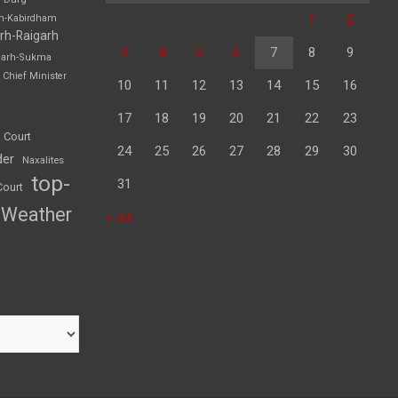
1
2
rh-Kabirdham
rh-Raigarh
3
4
5
6
7
8
9
garh-Sukma
Chief Minister
10
11
12
13
14
15
16
17
18
19
20
21
22
23
 Court
24
25
26
27
28
29
30
der
Naxalites
top-
31
Court
Weather
« Jul