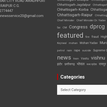
AR CITY ROAD AWADHPURI
Chhattisgarh-Jagdalpur
Chhattisga
RAIPUR C.G.
Chhattisgarh-Korba
Chhattisga
2774447
Chhattisgarh-Raipur
annewsservice20@gmail.com
Chhattis
Chief Minister
Chief Minister Dr. Yadav
dprcg
Congress
CM
Sai
featured
High
fire
fraud
Mur
Mohan Yadav
Kejriwal
mohan
rape
Supreme 
rain
petrol
suicide
news
vishnu
Vastu
train
भोपाल
रायपुर
इंदौर
छत्तीसगढ़
मध्य प्रदेश
Categories
Categories