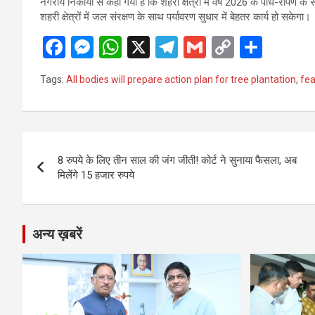
नगरीय निकायों से कहा गया है कि शहरी क्षेत्रों में वर्ष 2026 के पौध-रोपण के 
शहरी क्षेत्रों में जल संरक्षण के साथ पर्यावरण सुधार में बेहतर कार्य हो सकेगा।
F
M
W
X
T
G
C
S
a
es
h
el
m
o
h
Tags:
All bodies will prepare action plan for tree plantation
,
fea
ce
se
at
e
ail
py
ar
b
n
s
gr
Li
e
o
g
A
a
n
Post
o
er
p
m
k
8 रुपये के लिए तीन साल की जंग जीती! कोर्ट ने सुनाया फैसला, अब
navigation
मिलेंगे 15 हजार रुपये
k
p
अन्य ख़बरें