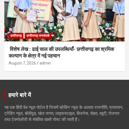
छत्तीसगढ़
छत्तीसगढ़ जनसंपर्क
विशेष लेख : ढाई साल की उपलब्धियाँ- छत्तीसगढ़ का श्रमिक
कल्याण के क्षेत्र में नई पहचान
August 7, 2026
admin
हमारे बारे में
यह एक हिंदी वेब न्यूज़ पोर्टल है जिसमें ब्रेकिंग न्यूज़ के अलावा राजनीति, प्रशासन,
ट्रेंडिंग न्यूज, बॉलीवुड, खेल जगत, लाइफस्टाइल, बिजनेस, सेहत, ब्यूटी, रोजगार
तथा टेक्नोलॉजी से संबंधित खबरें पोस्ट की जाती है।