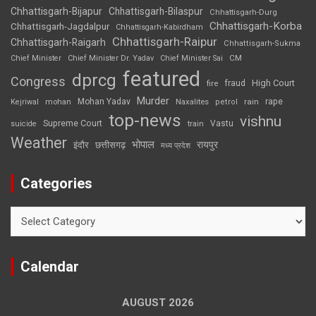
Chhattisgarh-Bijapur
Chhattisgarh-Bilaspur
Chhattisgarh-Durg
Chhattisgarh-Korba
Chhattisgarh-Jagdalpur
Chhattisgarh-Kabirdham
Chhattisgarh-Raipur
Chhattisgarh-Raigarh
Chhattisgarh-Sukma
CM
Chief Minister
Chief Minister Dr. Yadav
Chief Minister Sai
featured
dprcg
Congress
High Court
fire
fraud
Murder
rape
Mohan Yadav
Naxalites
rain
Kejriwal
mohan
petrol
top-news
vishnu
Supreme Court
Vastu
suicide
train
Weather
भोपाल
रायपुर
इंदौर
छत्तीसगढ़
मध्य प्रदेश
Categories
Categories
Calendar
AUGUST 2026