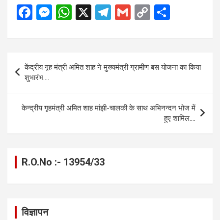
F
M
W
X
T
G
C
S
a
es
h
el
m
o
h
ce
se
at
e
ail
py
ar
b
n
s
gr
Li
e
Post
केंद्रीय गृह मंत्री अमित शाह ने मुख्यमंत्री ग्रामीण बस योजना का किया
o
g
A
a
n
navigation
शुभारंभ….
o
er
p
m
k
k
p
केन्द्रीय गृहमंत्री अमित शाह मांझी-चालकी के साथ अभिनन्दन भोज में
हुए शामिल….
R.O.No :- 13954/33
विज्ञापन