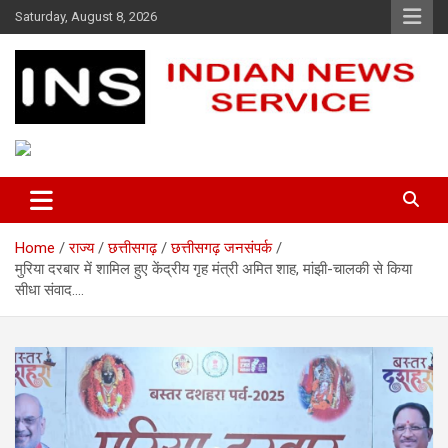
Skip
Saturday, August 8, 2026
to
content
Indian News Service
Indian News Service
Home
राज्य
छत्तीसगढ़
छत्तीसगढ़ जनसंपर्क
मुरिया दरबार में शामिल हुए केंद्रीय गृह मंत्री अमित शाह, मांझी-चालकी से किया
सीधा संवाद….