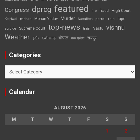
featured
dprcg
Congress
High Court
fire
fraud
Murder
rape
Mohan Yadav
Naxalites
rain
Kejriwal
mohan
petrol
top-news
vishnu
Supreme Court
Vastu
suicide
train
Weather
भोपाल
रायपुर
इंदौर
छत्तीसगढ़
मध्य प्रदेश
Categories
Categories
Calendar
AUGUST 2026
M
T
W
T
F
S
S
1
2