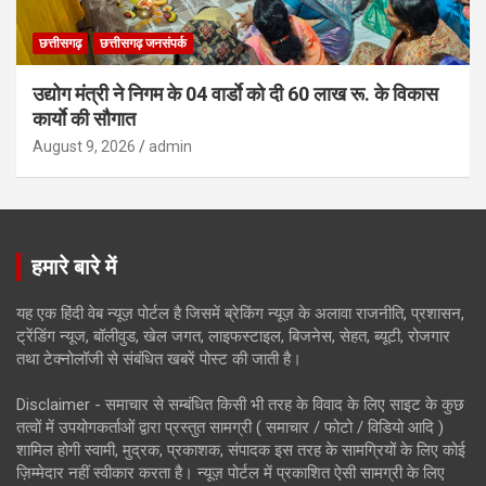
छत्तीसगढ़
छत्तीसगढ़ जनसंपर्क
उद्योग मंत्री ने निगम के 04 वार्डाे को दी 60 लाख रू. के विकास
कार्याे की सौगात
August 9, 2026
admin
हमारे बारे में
यह एक हिंदी वेब न्यूज़ पोर्टल है जिसमें ब्रेकिंग न्यूज़ के अलावा राजनीति, प्रशासन,
ट्रेंडिंग न्यूज, बॉलीवुड, खेल जगत, लाइफस्टाइल, बिजनेस, सेहत, ब्यूटी, रोजगार
तथा टेक्नोलॉजी से संबंधित खबरें पोस्ट की जाती है।
Disclaimer - समाचार से सम्बंधित किसी भी तरह के विवाद के लिए साइट के कुछ
तत्वों में उपयोगकर्ताओं द्वारा प्रस्तुत सामग्री ( समाचार / फोटो / विडियो आदि )
शामिल होगी स्वामी, मुद्रक, प्रकाशक, संपादक इस तरह के सामग्रियों के लिए कोई
ज़िम्मेदार नहीं स्वीकार करता है। न्यूज़ पोर्टल में प्रकाशित ऐसी सामग्री के लिए