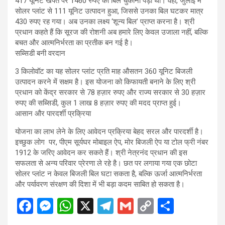
417 यूनिट खपत पर 1460 रुपए का बिल चुकाना पड़ा था। वहीं, जुलाई में
सोलर प्लांट से 111 यूनिट उत्पादन हुआ, जिससे उनका बिल घटकर मात्र
430 रुपए रह गया। अब उनका लक्ष्य ‘शून्य बिल’ प्राप्त करना है। श्री
प्रधान कहते हैं कि सूरज की रोशनी अब हमारे लिए केवल उजाला नहीं, बल्कि
बचत और आत्मनिर्भरता का प्रतीक बन गई है।
सब्सिडी बनी वरदान
3 किलोवॉट का यह सोलर प्लांट प्रति माह औसतन 360 यूनिट बिजली
उत्पादन करने में सक्षम है। इस योजना को किफायती बनाने के लिए श्री
प्रधान को केंद्र सरकार से 78 हज़ार रुपए और राज्य सरकार से 30 हज़ार
रुपए की सब्सिडी, कुल 1 लाख 8 हज़ार रुपए की मदद प्राप्त हुई।
आसान और पारदर्शी प्रक्रिया
योजना का लाभ लेने के लिए आवेदन प्रक्रिया बेहद सरल और पारदर्शी है।
इच्छुक लोग
पर, पीएम सूर्यघर मोबाइल ऐप, मोर बिजली ऐप या टोल फ्री नंबर
1912 के जरिए आवेदन कर सकते हैं। श्री नेत्रनंद प्रधान की इस
सफलता से अन्य परिवार प्रेरणा ले रहे है। छत पर लगाया गया एक छोटा
सोलर प्लांट न केवल बिजली बिल घटा सकता है, बल्कि ऊर्जा आत्मनिर्भरता
और पर्यावरण संरक्षण की दिशा में भी बड़ा कदम साबित हो सकता है।
F
M
W
X
T
G
C
S
a
es
h
el
m
o
h