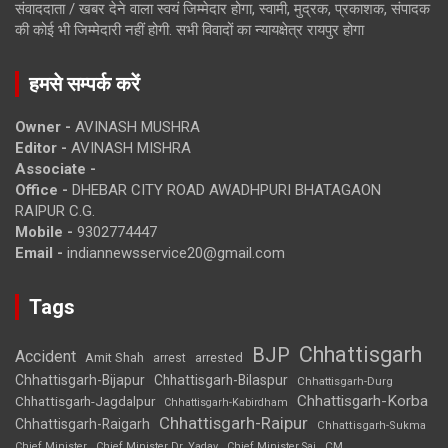
संवाददाता / खबर देने वाला स्वयं जिम्मेदार होगा, स्वामी, मुद्रक, प्रकाशक, संपादक
की कोई भी जिम्मेदारी नहीं होगी. सभी विवादों का न्यायक्षेत्र रायपुर होगा
हमसे सम्पर्क करें
Owner -
AVINASH MUSHRA
Editor -
AVINASH MISHRA
Associate -
Office -
DHEBAR CITY ROAD AWADHPURI BHATAGAON
RAIPUR C.G.
Mobile -
9302774447
Email -
indiannewsservice20@gmail.com
Tags
Chhattisgarh
BJP
Accident
Amit Shah
arrested
arrest
Chhattisgarh-Bijapur
Chhattisgarh-Bilaspur
Chhattisgarh-Durg
Chhattisgarh-Korba
Chhattisgarh-Jagdalpur
Chhattisgarh-Kabirdham
Chhattisgarh-Raipur
Chhattisgarh-Raigarh
Chhattisgarh-Sukma
CM
Chief Minister
Chief Minister Dr. Yadav
Chief Minister Sai