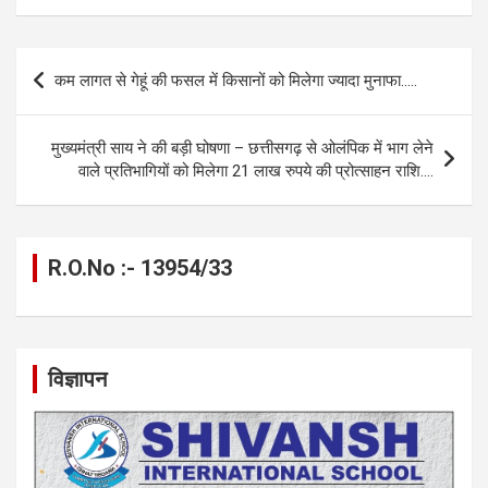
ce
se
at
e
ail
py
ar
b
n
s
gr
Li
e
Post
कम लागत से गेहूं की फसल में किसानों को मिलेगा ज्यादा मुनाफा…..
o
g
A
a
n
navigation
o
er
p
m
k
मुख्यमंत्री साय ने की बड़ी घोषणा – छत्तीसगढ़ से ओलंपिक में भाग लेने
k
p
वाले प्रतिभागियों को मिलेगा 21 लाख रुपये की प्रोत्साहन राशि….
R.O.No :- 13954/33
विज्ञापन