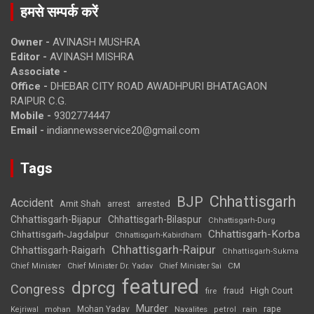
हमसे सम्पर्क करें
Owner -
AVINASH MUSHRA
Editor -
AVINASH MISHRA
Associate -
Office -
DHEBAR CITY ROAD AWADHPURI BHATAGAON
RAIPUR C.G.
Mobile -
9302774447
Email -
indiannewsservice20@gmail.com
Tags
Chhattisgarh
BJP
Accident
Amit Shah
arrested
arrest
Chhattisgarh-Bijapur
Chhattisgarh-Bilaspur
Chhattisgarh-Durg
Chhattisgarh-Korba
Chhattisgarh-Jagdalpur
Chhattisgarh-Kabirdham
Chhattisgarh-Raipur
Chhattisgarh-Raigarh
Chhattisgarh-Sukma
CM
Chief Minister
Chief Minister Dr. Yadav
Chief Minister Sai
featured
dprcg
Congress
High Court
fire
fraud
Murder
rape
Mohan Yadav
Naxalites
rain
Kejriwal
mohan
petrol