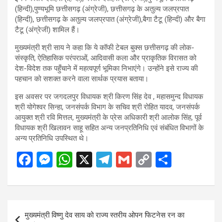
(हिन्दी),पुण्यभूमि छत्तीसगढ़ (अंग्रेजी), छत्तीसगढ़ के अतुल्य जलप्रपात
(हिन्दी), छत्तीसगढ़ के अतुल्य जलप्रपात (अंग्रेजी),बैगा टैटू (हिन्दी) और बैगा
टैटू (अंग्रेजी) शामिल हैं।
मुख्यमंत्री श्री साय ने कहा कि ये कॉफी टेबल बुक्स छत्तीसगढ़ की लोक-
संस्कृति, ऐतिहासिक परंपराओं, आदिवासी कला और प्राकृतिक विरासत को
देश-विदेश तक पहुँचाने में महत्वपूर्ण भूमिका निभाएंगे। उन्होंने इसे राज्य की
पहचान को सशक्त करने वाला सार्थक प्रयास बताया।
इस अवसर पर जगदलपुर विधायक श्री किरण सिंह देव , महासमुन्द विधायक
श्री योगेश्वर सिन्हा, जनसंपर्क विभाग के सचिव श्री रोहित यादव, जनसंपर्क
आयुक्त श्री रवि मित्तल, मुख्यमंत्री के प्रेस अधिकारी श्री आलोक सिंह, पूर्व
विधायक श्री खिलावन साहू सहित अन्य जनप्रतिनिधि एवं संबंधित विभागों के
अन्य प्रतिनिधि उपस्थित थे।
F
M
W
X
T
G
C
S
a
es
h
el
m
o
h
ce
se
at
e
ail
py
ar
b
n
s
gr
Li
e
Post
मुख्यमंत्री विष्णु देव साय को राज्य स्तरीय ओपन फिटनेस रन का