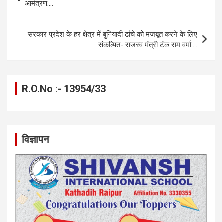
o
g
A
a
n
navigation
आमंत्रण….
o
er
p
m
k
k
p
सरकार प्रदेश के हर क्षेत्र में बुनियादी ढांचे को मजबूत करने के लिए
संकल्पित- राजस्व मंत्री टंक राम वर्मा….
R.O.No :- 13954/33
विज्ञापन