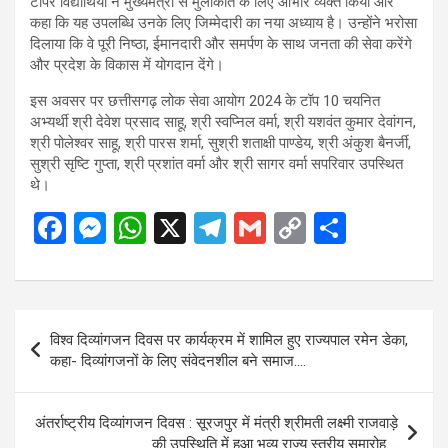
टॉपर विद्यार्थियों ने मुख्यमंत्री से मुलाकात के लिए आभार व्यक्त किया और
कहा कि यह उपलब्धि उनके लिए जिम्मेदारी का नया अध्याय है। उन्होंने भरोसा
दिलाया कि वे पूरी निष्ठा, ईमानदारी और समर्पण के साथ जनता की सेवा करेंगे
और प्रदेश के विकास में योगदान देंगे।
इस अवसर पर छत्तीसगढ़ लोक सेवा आयोग 2024 के टॉप 10 चयनित
अभ्यर्थी श्री देवेश प्रसाद साहू, श्री स्वप्निल वर्मा, श्री यशवंत कुमार देवांगन,
श्री पोलेश्वर साहू, श्री पारस शर्मा, सुश्री शताक्षी पाण्डेय, श्री अंकुश बैनर्जी,
सुश्री सृष्टि गुप्ता, श्री प्रशांत वर्मा और श्री सागर वर्मा सपरिवार उपस्थित
थे।
F
M
W
X
T
G
C
S
a
es
h
el
m
o
h
ce
se
at
e
ail
py
ar
b
n
s
gr
Li
e
Post
विश्व दिव्यांगजन दिवस पर कार्यक्रम में शामिल हुए राज्यपाल रमेन डेका,
o
g
A
a
n
navigation
कहा- दिव्यांगजनों के लिए संवेदनशील बने समाज….
o
er
p
m
k
k
p
अंतर्राष्ट्रीय दिव्यांगजन दिवस : सूरजपुर में मंत्री श्रीमती लक्ष्मी राजवाड़े
की उपस्थिति में हुआ भव्य राज्य स्तरीय समारोह….