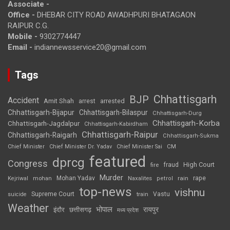
Associate -
Office -
DHEBAR CITY ROAD AWADHPURI BHATAGAON
RAIPUR C.G.
Mobile -
9302774447
Email -
indiannewsservice20@gmail.com
Tags
Chhattisgarh
BJP
Accident
Amit Shah
arrested
arrest
Chhattisgarh-Bijapur
Chhattisgarh-Bilaspur
Chhattisgarh-Durg
Chhattisgarh-Korba
Chhattisgarh-Jagdalpur
Chhattisgarh-Kabirdham
Chhattisgarh-Raipur
Chhattisgarh-Raigarh
Chhattisgarh-Sukma
CM
Chief Minister
Chief Minister Dr. Yadav
Chief Minister Sai
featured
dprcg
Congress
High Court
fire
fraud
Murder
rape
Mohan Yadav
Naxalites
rain
Kejriwal
mohan
petrol
top-news
vishnu
Supreme Court
Vastu
suicide
train
Weather
भोपाल
रायपुर
इंदौर
छत्तीसगढ़
मध्य प्रदेश