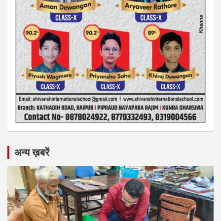
अन्य ख़बरें