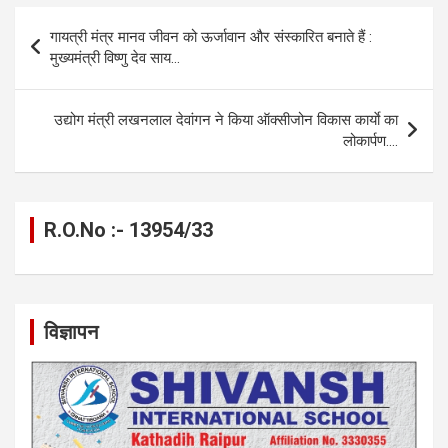
b
n
s
gr
Li
e
Post
गायत्री मंत्र मानव जीवन को ऊर्जावान और संस्कारित बनाते हैं :
o
g
A
a
n
navigation
मुख्यमंत्री विष्णु देव साय…
o
er
p
m
k
k
p
उद्योग मंत्री लखनलाल देवांगन ने किया ऑक्सीजोन विकास कार्याे का
लोकार्पण….
R.O.No :- 13954/33
विज्ञापन