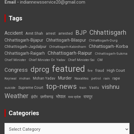
Email -
indiannewsservice20@gmail.com
Tags
Chhattisgarh
BJP
Accident
Amit Shah
arrested
arrest
Chhattisgarh-Bijapur
Chhattisgarh-Bilaspur
Chhattisgarh-Durg
Chhattisgarh-Korba
Chhattisgarh-Jagdalpur
Chhattisgarh-Kabirdham
Chhattisgarh-Raipur
Chhattisgarh-Raigarh
Chhattisgarh-Sukma
CM
Chief Minister
Chief Minister Dr. Yadav
Chief Minister Sai
featured
dprcg
Congress
High Court
fire
fraud
Murder
rape
Mohan Yadav
Naxalites
rain
Kejriwal
mohan
petrol
top-news
vishnu
Supreme Court
Vastu
suicide
train
Weather
भोपाल
रायपुर
इंदौर
छत्तीसगढ़
मध्य प्रदेश
Categories
Categories