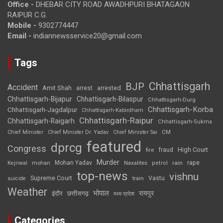
Office -
DHEBAR CITY ROAD AWADHPURI BHATAGAON
RAIPUR C.G.
Mobile -
9302774447
Email -
indiannewsservice20@gmail.com
Tags
Chhattisgarh
BJP
Accident
Amit Shah
arrested
arrest
Chhattisgarh-Bijapur
Chhattisgarh-Bilaspur
Chhattisgarh-Durg
Chhattisgarh-Korba
Chhattisgarh-Jagdalpur
Chhattisgarh-Kabirdham
Chhattisgarh-Raipur
Chhattisgarh-Raigarh
Chhattisgarh-Sukma
CM
Chief Minister
Chief Minister Dr. Yadav
Chief Minister Sai
featured
dprcg
Congress
High Court
fire
fraud
Murder
rape
Mohan Yadav
Naxalites
rain
Kejriwal
mohan
petrol
top-news
vishnu
Supreme Court
Vastu
suicide
train
Weather
भोपाल
रायपुर
इंदौर
छत्तीसगढ़
मध्य प्रदेश
Categories