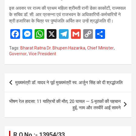
इस अवसर पर राज्य की प्रथम महिला श्रीमती रानी डेका काकोटी, राज्यपाल
के सचिव डॉ. सी. आर प्रसन्ना एवं राजभवन के अधिकारियों-कर्मचारियों ने
श्री हजारिका के चित्र पर पुष्पांजलि अर्पित कर उन्हें श्रद्धांजलि दी।
F
M
W
X
T
G
C
S
a
es
h
el
m
o
h
Tags:
Bharat Ratna Dr. Bhupen Hazarika
,
Chief Minister
,
ce
se
at
e
ail
py
ar
Governor
,
Vice President
b
n
s
gr
Li
e
o
g
A
a
n
Post
o
er
p
m
k
मुख्यमंत्री डॉ. यादव ने पूर्व मुख्यमंत्री स्व. अर्जुन सिंह को दी श्रद्धांजलि
navigation
k
p
भीषण रेल हादसा: 11 यात्रियों की मौत, 20 घायल — 5 मृतकों की पहचान
हुई, नाम और तस्वीरें आईं सामने
R.O.No :- 13954/33