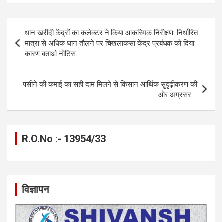
ce
se
at
e
ail
py
ar
b
n
s
gr
Li
e
Post
धान खरीदी केंद्रों का कलेक्टर ने किया आकस्मिक निरीक्षण: निर्धारित
o
g
A
a
n
navigation
मात्रा से अधिक धान तौलने पर चिखलाकसा केंद्र प्रबंधक को दिया
o
er
p
m
k
कारण बताओ नोटिस….
k
p
पसीने की कमाई का सही दाम मिलने से किसान आर्थिक सुदृढ़ीकरण की
ओर अग्रसर….
R.O.No :- 13954/33
विज्ञापन