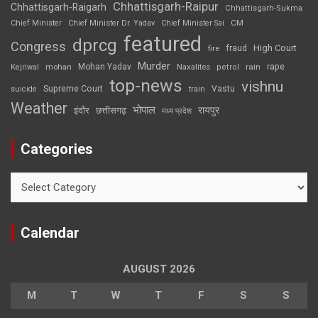
Chhattisgarh-Raipur
Chhattisgarh-Raigarh
Chhattisgarh-Sukma
CM
Chief Minister
Chief Minister Dr. Yadav
Chief Minister Sai
featured
dprcg
Congress
High Court
fire
fraud
Murder
rape
Mohan Yadav
Naxalites
rain
Kejriwal
mohan
petrol
top-news
vishnu
Supreme Court
Vastu
suicide
train
Weather
भोपाल
रायपुर
इंदौर
छत्तीसगढ़
मध्य प्रदेश
Categories
Categories
Calendar
AUGUST 2026
M
T
W
T
F
S
S