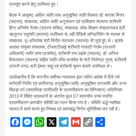
प्रस्तुत करने हेतु उपस्थित हुए।
बैठक में आयुक्त, आदिम जाति तथा अनुसूचित जाति विकास डॉ. सारांश मित्तर
(सदस्य), संचालक, आदिम जाति अनुसंधान एवं प्रशिक्षण संस्थान श्रीमती
हिना अनिमेष नेताम (सदस्य सचिव), संचालक, लोक शिक्षण संचालनालय श्री
ऋतुराज रघुवंशी (सदस्य) उपस्थित थे, वहीं वीडियो कॉन्फ्रेंसिंग के माध्यम से
संचालक, भू-अभिलेख श्री विनीत नंदनवार (सदस्य) भी जुड़े हुए थे। इसके
अलावा संयुक्त संचालक, टीआरटीआई श्रीमती गायत्री नेताम (प्रभारी
अधिकारी, जाति जांच प्रकोष्ठ), श्रीमती रमा उइके (सदस्य), डॉ. अनिल
विरूलकर (सदस्य) सहित जाति जाँच प्रकोष्ठ के श्री जितेन्द्र गुप्ता, श्रीमती
अंजनी भगत, श्री ईश्वर साहू एवं श्रीमती सुमन बंजारे उपस्थित थे।
उल्लेखनीय है कि माननीय सर्वाेच्च न्यायालय द्वारा पारित आदेश में दिये गये
मार्गदर्शी निर्देश एवं छत्तीसगढ़ अनुसूचित जाति, अनुसूचित जनजाति और अन्य
पिछड़ा वर्ग (सामाजिक प्रास्थिति के प्रमाणीकरण का विनियमन) अधिनियम
2013 में विहित प्रावधानों के अंतर्गत कुल 07 सदस्यीय उच्च स्तरीय
प्रमाणीकरण छानबीन समिति का गठन किया गया है। समिति अर्द्ध न्यायिक
स्वरूप में कार्य करते हुए निष्पक्ष एवं समयबद्ध निर्णय सुनिश्चित कर रही है।
F
M
W
X
T
G
C
S
a
es
h
el
m
o
h