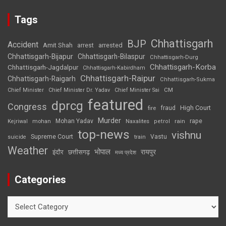
Tags
Chhattisgarh
BJP
Accident
Amit Shah
arrested
arrest
Chhattisgarh-Bijapur
Chhattisgarh-Bilaspur
Chhattisgarh-Durg
Chhattisgarh-Korba
Chhattisgarh-Jagdalpur
Chhattisgarh-Kabirdham
Chhattisgarh-Raipur
Chhattisgarh-Raigarh
Chhattisgarh-Sukma
CM
Chief Minister
Chief Minister Dr. Yadav
Chief Minister Sai
featured
dprcg
Congress
High Court
fire
fraud
Murder
rape
Mohan Yadav
Naxalites
rain
Kejriwal
mohan
petrol
top-news
vishnu
Supreme Court
Vastu
suicide
train
Weather
भोपाल
रायपुर
इंदौर
छत्तीसगढ़
मध्य प्रदेश
Categories
Categories