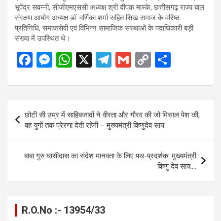
भूपेंद्र सवन्नी, सीजीएमएससी अध्यक्ष श्री दीपक म्हस्के, छत्तीसगढ़ राज्य बाल
संरक्षण आयोग अध्यक्ष डॉ. वर्णिका शर्मा सहित सिख समाज के वरिष्ठ
प्रतिनिधि, समाजसेवी एवं विभिन्न सामाजिक संस्थाओं के पदाधिकारी बड़ी
संख्या में उपस्थित थे।
F
M
W
X
T
G
C
S
a
es
h
el
m
o
h
ce
se
at
e
ail
py
ar
b
n
s
gr
Li
e
Post
छोटी सी उम्र में साहिबजादों ने वीरता और गौरव की जो मिसाल पेश की,
o
g
A
a
n
navigation
वह युगों तक प्रेरणा देती रहेगी – मुख्यमंत्री विष्णुदेव साय
o
er
p
m
k
k
p
बाबा गुरु घासीदास का संदेश मानवता के लिए पथ-प्रदर्शक: मुख्यमंत्री
विष्णु देव साय….
R.O.No :- 13954/33