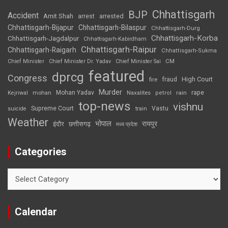
Chhattisgarh
BJP
Accident
Amit Shah
arrested
arrest
Chhattisgarh-Bijapur
Chhattisgarh-Bilaspur
Chhattisgarh-Durg
Chhattisgarh-Korba
Chhattisgarh-Jagdalpur
Chhattisgarh-Kabirdham
Chhattisgarh-Raipur
Chhattisgarh-Raigarh
Chhattisgarh-Sukma
CM
Chief Minister
Chief Minister Dr. Yadav
Chief Minister Sai
featured
dprcg
Congress
High Court
fire
fraud
Murder
rape
Mohan Yadav
Naxalites
rain
Kejriwal
mohan
petrol
top-news
vishnu
Supreme Court
Vastu
suicide
train
Weather
भोपाल
रायपुर
इंदौर
छत्तीसगढ़
मध्य प्रदेश
Categories
Categories
Calendar