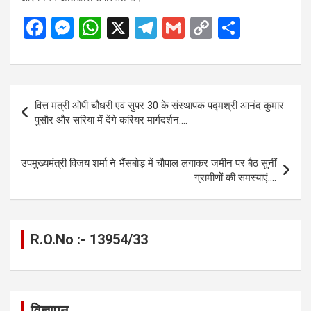
F
M
W
X
T
G
C
S
a
es
h
el
m
o
h
ce
se
at
e
ail
py
ar
b
n
s
gr
Li
e
Post
वित्त मंत्री ओपी चौधरी एवं सुपर 30 के संस्थापक पद्मश्री आनंद कुमार
o
g
A
a
n
navigation
पुसौर और सरिया में देंगे करियर मार्गदर्शन….
o
er
p
m
k
k
p
उपमुख्यमंत्री विजय शर्मा ने भैंसबोड़ में चौपाल लगाकर जमीन पर बैठ सुनीं
ग्रामीणों की समस्याएं….
R.O.No :- 13954/33
विज्ञापन