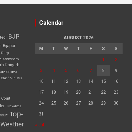
Calendar
BJP
sted
AUGUST 2026
h-Bijapur
M
T
W
T
F
S
S
h-Durg
1
2
rh-Kabirdham
rh-Raigarh
3
4
5
6
7
8
9
garh-Sukma
Chief Minister
10
11
12
13
14
15
16
17
18
19
20
21
22
23
 Court
24
25
26
27
28
29
30
der
Naxalites
top-
31
Court
Weather
« Jul