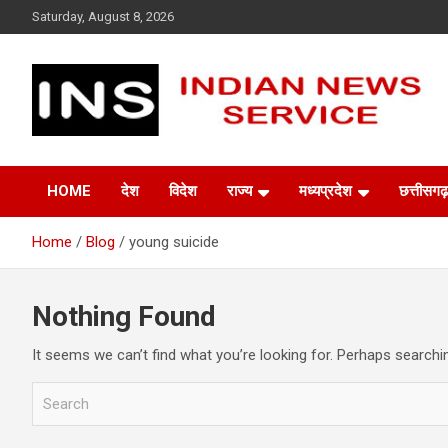
Skip
Saturday, August 8, 2026
to
content
Indian News Service
Indian News Service
HOME
देश
विदेश
राज्य
मध्यप्रदेश
छत्तीसगढ़
Home
Blog
young suicide
Nothing Found
It seems we can’t find what you’re looking for. Perhaps searchi
S
e
a