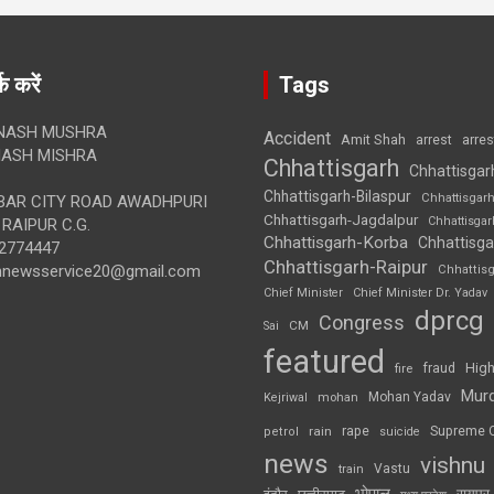
क करें
Tags
NASH MUSHRA
Accident
Amit Shah
arre
arrest
ASH MISHRA
Chhattisgarh
Chhattisgar
Chhattisgarh-Bilaspur
Chhattisgar
AR CITY ROAD AWADHPURI
Chhattisgarh-Jagdalpur
Chhattisga
RAIPUR C.G.
Chhattisgarh-Korba
Chhattisga
2774447
Chhattisgarh-Raipur
annewsservice20@gmail.com
Chhattis
Chief Minister
Chief Minister Dr. Yadav
dprcg
Congress
CM
Sai
featured
High
fire
fraud
Mur
Mohan Yadav
Kejriwal
mohan
rape
Supreme 
rain
petrol
suicide
news
vishnu
Vastu
train
भोपाल
रायपुर