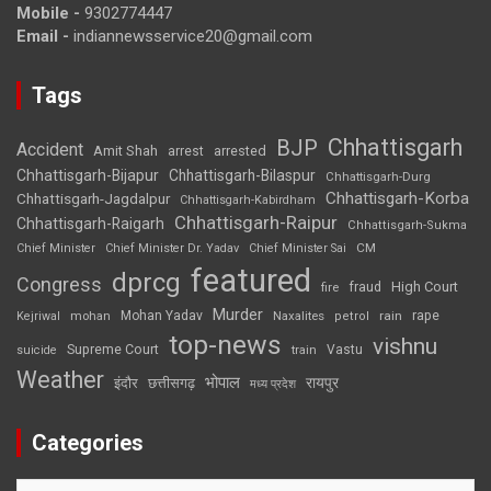
Mobile -
9302774447
Email -
indiannewsservice20@gmail.com
Tags
Chhattisgarh
BJP
Accident
Amit Shah
arrested
arrest
Chhattisgarh-Bijapur
Chhattisgarh-Bilaspur
Chhattisgarh-Durg
Chhattisgarh-Korba
Chhattisgarh-Jagdalpur
Chhattisgarh-Kabirdham
Chhattisgarh-Raipur
Chhattisgarh-Raigarh
Chhattisgarh-Sukma
CM
Chief Minister
Chief Minister Dr. Yadav
Chief Minister Sai
featured
dprcg
Congress
High Court
fire
fraud
Murder
rape
Mohan Yadav
Naxalites
rain
Kejriwal
mohan
petrol
top-news
vishnu
Supreme Court
Vastu
suicide
train
Weather
भोपाल
रायपुर
इंदौर
छत्तीसगढ़
मध्य प्रदेश
Categories
Categories