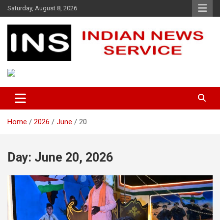
Skip
Saturday, August 8, 2026
to
content
Indian News Service
Indian News Service
Home
2026
June
20
Day:
June 20, 2026