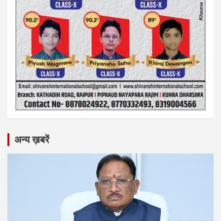
अन्य ख़बरें