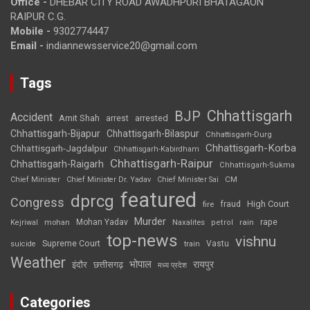
Office -
DHEBAR CITY ROAD AWADHPURI BHATAGAON
RAIPUR C.G.
Mobile -
9302774447
Email -
indiannewsservice20@gmail.com
Tags
Chhattisgarh
BJP
Accident
Amit Shah
arrested
arrest
Chhattisgarh-Bijapur
Chhattisgarh-Bilaspur
Chhattisgarh-Durg
Chhattisgarh-Korba
Chhattisgarh-Jagdalpur
Chhattisgarh-Kabirdham
Chhattisgarh-Raipur
Chhattisgarh-Raigarh
Chhattisgarh-Sukma
CM
Chief Minister
Chief Minister Dr. Yadav
Chief Minister Sai
featured
dprcg
Congress
High Court
fire
fraud
Murder
rape
Mohan Yadav
Naxalites
rain
Kejriwal
mohan
petrol
top-news
vishnu
Supreme Court
Vastu
suicide
train
Weather
भोपाल
रायपुर
इंदौर
छत्तीसगढ़
मध्य प्रदेश
Categories