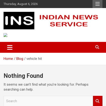
Skip
Thursday, August 6, 2026
to
content
Indian News Service
Indian News Service
Home
Blog
vehicle hit
Nothing Found
It seems we can’t find what you’re looking for. Perhaps
searching can help.
S
e