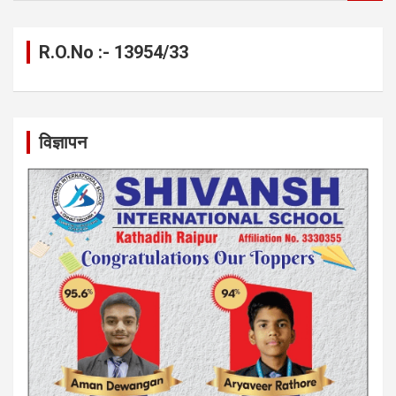
a
r
c
R.O.No :- 13954/33
h
विज्ञापन